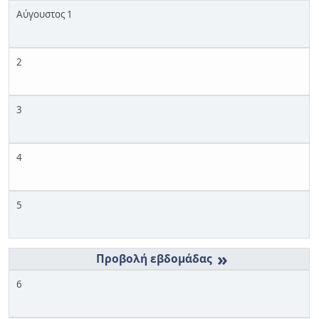
Αύγουστος 1
2
3
4
5
»
6