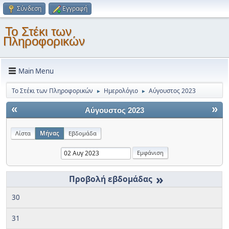
Σύνδεση
Εγγραφή
Το Στέκι των
Πληροφορικών
Main Menu
Το Στέκι των Πληροφορικών
Ημερολόγιο
Αύγουστος 2023
►
►
«
»
Αύγουστος 2023
Λίστα
Μήνας
Εβδομάδα
»
30
31