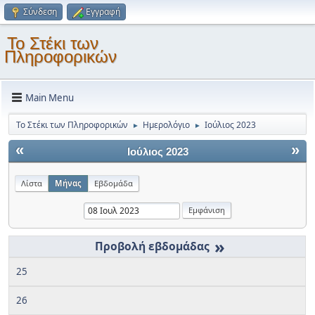
Σύνδεση
Εγγραφή
Το Στέκι των
Πληροφορικών
Main Menu
Το Στέκι των Πληροφορικών
Ημερολόγιο
Ιούλιος 2023
►
►
«
»
Ιούλιος 2023
Λίστα
Μήνας
Εβδομάδα
»
25
26