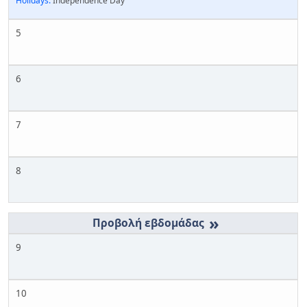
Holidays:
Independence Day
5
6
7
8
»
9
10