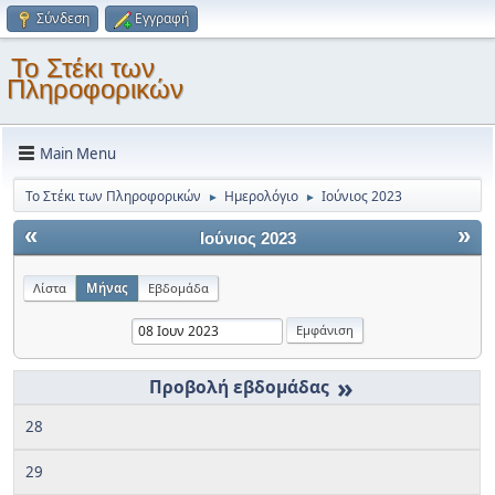
Σύνδεση
Εγγραφή
Το Στέκι των
Πληροφορικών
Main Menu
Το Στέκι των Πληροφορικών
Ημερολόγιο
Ιούνιος 2023
►
►
«
»
Ιούνιος 2023
Λίστα
Μήνας
Εβδομάδα
»
28
29