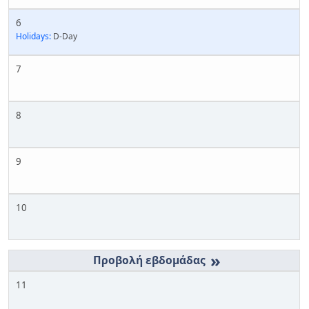
6
Holidays:
D-Day
7
8
9
10
»
11