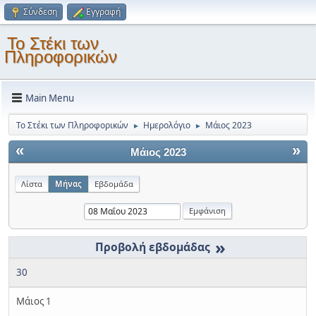
Σύνδεση
Εγγραφή
Το Στέκι των
Πληροφορικών
Main Menu
Το Στέκι των Πληροφορικών
Ημερολόγιο
Μάιος 2023
►
►
«
»
Μάιος 2023
Λίστα
Μήνας
Εβδομάδα
»
30
Μάιος 1