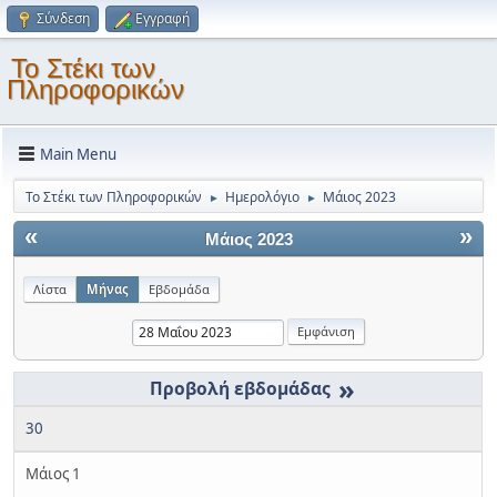
Σύνδεση
Εγγραφή
Το Στέκι των
Πληροφορικών
Main Menu
Το Στέκι των Πληροφορικών
Ημερολόγιο
Μάιος 2023
►
►
«
»
Μάιος 2023
Λίστα
Μήνας
Εβδομάδα
»
30
Μάιος 1