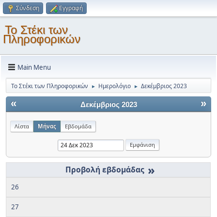
Σύνδεση
Εγγραφή
Το Στέκι των
Πληροφορικών
Main Menu
Το Στέκι των Πληροφορικών
Ημερολόγιο
Δεκέμβριος 2023
►
►
«
»
Δεκέμβριος 2023
Λίστα
Μήνας
Εβδομάδα
»
26
27