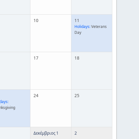
10
11
Holidays:
Veterans
Day
17
18
24
25
days:
nksgiving
Δεκέμβριος 1
2