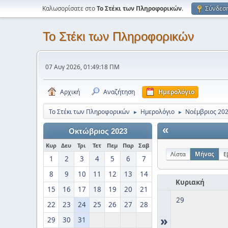
Καλωσορίσατε στο
Το Στέκι των Πληροφορικών
.
Σύνδεσ
Το Στέκι των Πληροφορικών
07 Αυγ 2026, 01:49:18 ΠΜ
Αρχική
Αναζήτηση
Ημερολόγιο
Το Στέκι των Πληροφορικών
Ημερολόγιο
Νοέμβριος 20
►
►
«
Οκτώβριος 2023
Κυρ
Δευ
Τρι
Τετ
Πεμ
Παρ
Σαβ
Λίστα
Μήνας
Ε
1
2
3
4
5
6
7
8
9
10
11
12
13
14
Κυριακή
15
16
17
18
19
20
21
29
22
23
24
25
26
27
28
»
29
30
31