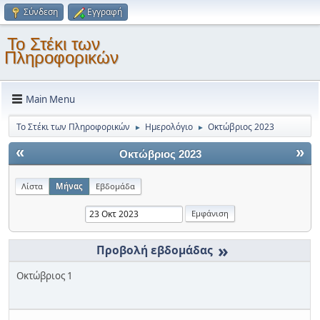
Σύνδεση
Εγγραφή
Το Στέκι των
Πληροφορικών
Main Menu
Το Στέκι των Πληροφορικών
Ημερολόγιο
Οκτώβριος 2023
►
►
«
»
Οκτώβριος 2023
Λίστα
Μήνας
Εβδομάδα
»
Οκτώβριος 1