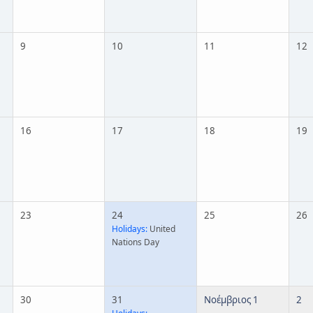
9
10
11
12
16
17
18
19
23
24
25
26
Holidays:
United
Nations Day
30
31
Νοέμβριος 1
2