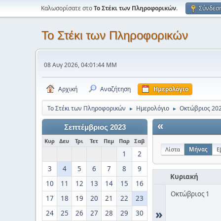
Καλωσορίσατε στο
Το Στέκι των Πληροφορικών
.
Σύνδεσ
Το Στέκι των Πληροφορικών
08 Αυγ 2026, 04:01:44 ΜΜ
Αρχική
Αναζήτηση
Ημερολόγιο
Το Στέκι των Πληροφορικών
Ημερολόγιο
Οκτώβριος 20
►
►
«
Σεπτέμβριος 2023
Κυρ
Δευ
Τρι
Τετ
Πεμ
Παρ
Σαβ
Λίστα
Μήνας
Ε
1
2
3
4
5
6
7
8
9
Κυριακή
10
11
12
13
14
15
16
Οκτώβριος 1
17
18
19
20
21
22
23
»
24
25
26
27
28
29
30