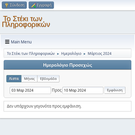
Σύνδεση
Εγγραφή
Το Στέκι των
Πληροφορικών
Main Menu
Το Στέκι των Πληροφορικών
Ημερολόγιο
Μάρτιος 2024
►
►
Ημερολόγιο Προσεχώς
Λίστα
Μήνας
Εβδομάδα
Προς
Δεν υπάρχουν γεγονότα προς εμφάνιση.