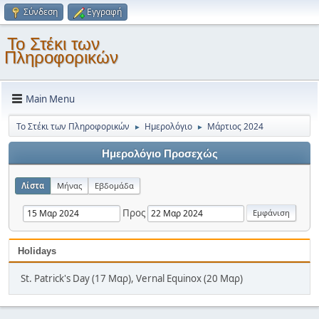
Σύνδεση
Εγγραφή
Το Στέκι των
Πληροφορικών
Main Menu
Το Στέκι των Πληροφορικών
Ημερολόγιο
Μάρτιος 2024
►
►
Ημερολόγιο Προσεχώς
Λίστα
Μήνας
Εβδομάδα
Προς
Holidays
St. Patrick's Day (17 Μαρ), Vernal Equinox (20 Μαρ)