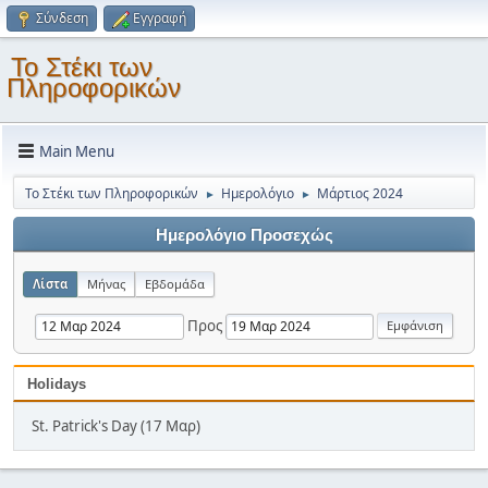
Σύνδεση
Εγγραφή
Το Στέκι των
Πληροφορικών
Main Menu
Το Στέκι των Πληροφορικών
Ημερολόγιο
Μάρτιος 2024
►
►
Ημερολόγιο Προσεχώς
Λίστα
Μήνας
Εβδομάδα
Προς
Holidays
St. Patrick's Day (17 Μαρ)