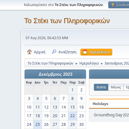
Καλωσορίσατε στο
Το Στέκι των Πληροφορικών
.
Σύνδεσ
Το Στέκι των Πληροφορικών
07 Αυγ 2026, 06:42:53 ΜΜ
Αρχική
Αναζήτηση
Ημερολόγιο
Το Στέκι των Πληροφορικών
Ημερολόγιο
Ιανουάριος 20
►
►
Δεκέμβριος 2023
Κυρ
Δευ
Τρι
Τετ
Πεμ
Παρ
Σαβ
Λίστα
Μήνας
Ε
1
2
3
4
5
6
7
8
9
Holidays
10
11
12
13
14
15
16
Groundhog Day (02
17
18
19
20
21
22
23
24
25
26
27
28
29
30