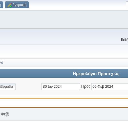
η
Εγγραφή
Ειδή
24
Ημερολόγιο Προσεχώς
Προς
βδομάδα
 Φεβ)