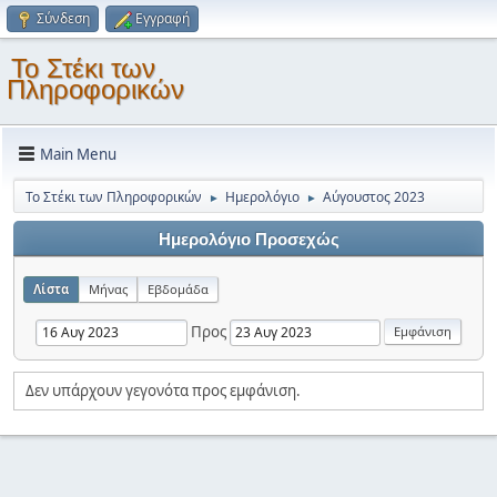
Σύνδεση
Εγγραφή
Το Στέκι των
Πληροφορικών
Main Menu
Το Στέκι των Πληροφορικών
Ημερολόγιο
Αύγουστος 2023
►
►
Ημερολόγιο Προσεχώς
Λίστα
Μήνας
Εβδομάδα
Προς
Δεν υπάρχουν γεγονότα προς εμφάνιση.