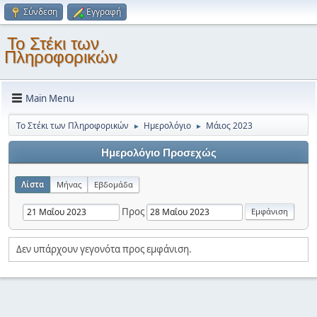
Σύνδεση
Εγγραφή
Το Στέκι των
Πληροφορικών
Main Menu
Το Στέκι των Πληροφορικών
Ημερολόγιο
Μάιος 2023
►
►
Ημερολόγιο Προσεχώς
Λίστα
Μήνας
Εβδομάδα
Προς
Δεν υπάρχουν γεγονότα προς εμφάνιση.