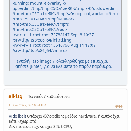
Running: mount -t overlay -o
upperdir=/tmp/tmp.C5Oa1xeRKN/tmpfs/0/up,lowerdir=
/tmp/tmp.C5Oa1xeRKN/tmpfs/0/looproot,workdir=/tmp
/tmp.C5Oa1xeRKN/tmpfs/0/work
/tmp/tmp.C5Oa1xeRKN/tmpfs
/tmp/tmp.C5Oa1xeRKN/root/
-rw-r--r-- 1 root root 72788147 Sep 8 10:37
/srv/tftp/ltsp/x86_64/initrd.img
-rw-r--r-- 1 root root 15546760 Aug 14 18:08
/srv/tftp/ltsp/x86_64/vmlinuz
Η εντολή 'ltsp
image /' ολοκληρώθηκε με επιτυχία.
Πατήστε [Enter] για να κλείσετε το παρόν παράθυρο.
alkisg
Τεχνικός / καθαρίστρια
11 Σεπ 2025, 03:10:34 ΠΜ
#44
@delibeis
υπάρχει άλλος client με ίδιο hardware, ή αυτός έχει
κάτι ξεχωριστό;
Δεν πιστεύω π.χ. να έχει 32bit CPU;