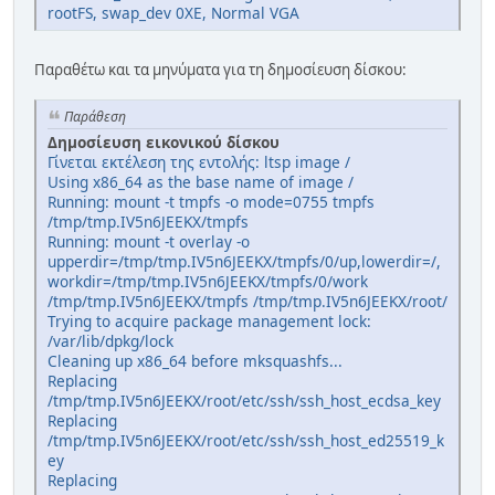
rootFS, swap_dev 0XE, Normal VGA
Παραθέτω και τα μηνύματα για τη δημοσίευση δίσκου:
Παράθεση
Δημοσίευση εικονικού δίσκου
Γίνεται εκτέλεση της εντολής: ltsp
image /
Using x86_64 as the base name of image /
Running: mount -t tmpfs -o mode=0755 tmpfs
/tmp/tmp.IV5n6JEEKX/tmpfs
Running: mount -t overlay -o
upperdir=/tmp/tmp.IV5n6JEEKX/tmpfs/0/up,lowerdir=/,
workdir=/tmp/tmp.IV5n6JEEKX/tmpfs/0/work
/tmp/tmp.IV5n6JEEKX/tmpfs /tmp/tmp.IV5n6JEEKX/root/
Trying to acquire package management lock:
/var/lib/dpkg/lock
Cleaning up x86_64 before mksquashfs...
Replacing
/tmp/tmp.IV5n6JEEKX/root/etc/ssh/ssh_host_ecdsa_key
Replacing
/tmp/tmp.IV5n6JEEKX/root/etc/ssh/ssh_host_ed25519_k
ey
Replacing