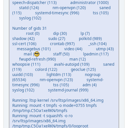
speech-dispatcher (113) administrator (1000)
statd (124) nm-openvpn (120) saned
(115) systemd-timesync (996) tss (105)
syslog (102)
Number of gids 31
root (0) dip (30) lp (7)
shadow (42) sudo (27) polkitd (989)
ssl-cert (106) crontab (997) _ssh (104)
messagebus (101) video (44) utmp (43)
mail (
staff (50) lpadmin (117)
fwupd-refresh (990) man (12)
whoopsie (111) avahi-autoipd (109) saned
(119) colord (122) geoclue (125)
uuidd (103) lightdm (113) nogroup
(65534) nm-openvpn (123) systemd-
timesync (996) tss (105) adm (4)
syslog (102) systemd-journal (999)
Running: ltsp kernel /srv/ltsp/images/x86_64.img
Running: mount -t tmpfs -o mode=0755 tmpfs
/tmp/tmp.C5Oa1xeRKN/tmpfs
Running: mount -t squashfs -o ro
/srv/ltsp/images/x86_64.img
/tmp/tmp.C5Oa1xeRKN/tmpfs/0/looproot