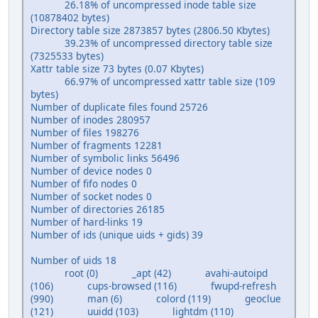
26.18% of uncompressed inode table size
(10878402 bytes)
Directory table size 2873857 bytes (2806.50 Kbytes)
39.23% of uncompressed directory table size
(7325533 bytes)
Xattr table size 73 bytes (0.07 Kbytes)
66.97% of uncompressed xattr table size (109
bytes)
Number of duplicate files found 25726
Number of inodes 280957
Number of files 198276
Number of fragments 12281
Number of symbolic links 56496
Number of device nodes 0
Number of fifo nodes 0
Number of socket nodes 0
Number of directories 26185
Number of hard-links 19
Number of ids (unique uids + gids) 39
Number of uids 18
root (0) _apt (42) avahi-autoipd
(106) cups-browsed (116) fwupd-refresh
(990) man (6) colord (119) geoclue
(121) uuidd (103) lightdm (110)