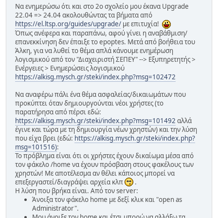
Να ενημερώσω ότι και στο 2ο σχολείο μου έκανα Upgrade
22.04 => 24.04 ακολουθώντας τα βήματα από
https://el.ltsp.org/guides/upgrade/
με επιτυχία!
Όπως ανέφερα και παραπάνω, αφού γίνει η αναβάθμιση/
επανεκκίνηση δεν έπαιξε το epoptes. Μετά από βοήθεια του
Άλκη, για να λυθεί το θέμα απλά κάνουμε ενημέρωση
λογισμικού από τον "Διαχειριστή ΣΕΠΕΥ" --> Εξυπηρετητής >
Ενέργειες > Ενημερώσεις λογισμικού
https://alkisg.mysch.gr/steki/index.php?msg=102472
Να αναφέρω πάλι ένα θέμα ασφαλείας/δικαιωμάτων που
προκύπτει όταν δημιουργούνται νέοι χρήστες (το
παρατήρησα από πέρσι εδώ:
https://alkisg.mysch.gr/steki/index.php?msg=101492
αλλά
έγινε και τώρα με τη δημιουργία νέων χρηστών) και την λύση
που είχα βρει (εδώ:
https://alkisg.mysch.gr/steki/index.php?
msg=101516)
:
Το πρόβλημα είναι ότι οι χρήστες έχουν δικαίωμα μέσα από
τον φάκελο /home να έχουν πρόσβαση στους φακέλους των
χρηστών! Με αποτέλεσμα αν θέλει κάποιος μπορεί να
επεξεργαστεί/διαγράψει αρχεία κλπ
.
Η λύση που βρήκα είναι. Από τον server:
Άνοιξα τον φάκελο home με δεξί κλικ και "open as
Administrator".
Μου άνοιξε τον home και έτσι μπορώ να αλλάξω τα