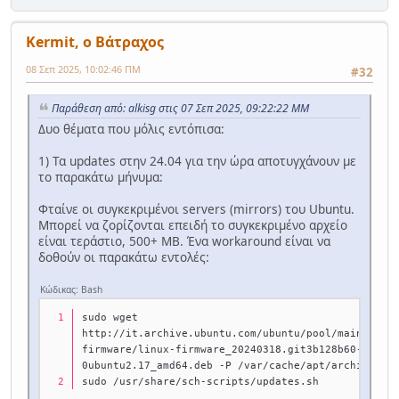
Kermit, ο Βάτραχος
08 Σεπ 2025, 10:02:46 ΠΜ
#32
Παράθεση από: alkisg στις 07 Σεπ 2025, 09:22:22 ΜΜ
Δυο θέματα που μόλις εντόπισα:
1) Τα updates στην 24.04 για την ώρα αποτυγχάνουν με
το παρακάτω μήνυμα:
Φταίνε οι συγκεκριμένοι servers (mirrors) του Ubuntu.
Μπορεί να ζορίζονται επειδή το συγκεκριμένο αρχείο
είναι τεράστιο, 500+ MB. Ένα workaround είναι να
δοθούν οι παρακάτω εντολές:
Κώδικας: Bash
sudo wget 
http://it.archive.ubuntu.com/ubuntu/pool/main/l/li
firmware/linux-firmware_20240318.git3b128b60-
0ubuntu2.17_amd64.deb -P /var/cache/apt/archives
sudo /usr/share/sch-scripts/updates.sh