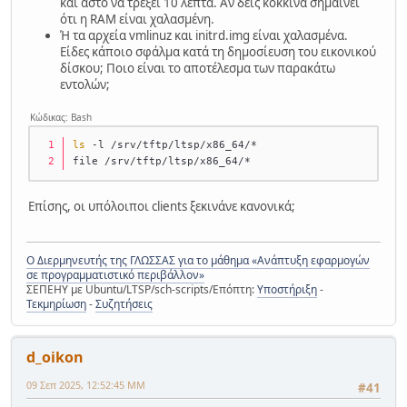
και άστο να τρέξει 10 λεπτά. Αν δεις κόκκινα σημαίνει
ότι η RAM είναι χαλασμένη.
Ή τα αρχεία vmlinuz και initrd.img είναι χαλασμένα.
Είδες κάποιο σφάλμα κατά τη δημοσίευση του εικονικού
δίσκου; Ποιο είναι το αποτέλεσμα των παρακάτω
εντολών;
Κώδικας: Bash
ls
 -l /srv/tftp/ltsp/x86_64/*
file /srv/tftp/ltsp/x86_64/*
Επίσης, οι υπόλοιποι clients ξεκινάνε κανονικά;
Ο Διερμηνευτής της ΓΛΩΣΣΑΣ για το μάθημα «Ανάπτυξη εφαρμογών
σε προγραμματιστικό περιβάλλον»
ΣΕΠΕΗΥ με Ubuntu/LTSP/sch-scripts/Επόπτη:
Υποστήριξη
-
Τεκμηρίωση
-
Συζητήσεις
d_oikon
09 Σεπ 2025, 12:52:45 ΜΜ
#41