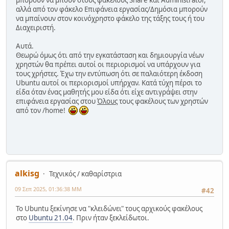
αλλά από τον φάκελο Επιφάνεια εργασίας/Δημόσια μπορούν
να μπαίνουν στον κοινόχρηστο φάκελο της τάξης τους ή του
Διαχειριστή.
Αυτά.
Θεωρώ όμως ότι από την εγκατάσταση και δημιουργία νέων
χρηστών θα πρέπει αυτοί οι περιορισμοί να υπάρχουν για
τους χρήστες. Έχω την εντύπωση ότι σε παλαιότερη έκδοση
Ubuntu αυτοί οι περιορισμοί υπήρχαν. Κατά τύχη πέρσι το
είδα όταν ένας μαθητής μου είδα ότι είχε αντιγράψει στην
επιφάνεια εργασίας στου
Όλους
τους φακέλους των χρηστών
από τον /home!
alkisg
Τεχνικός / καθαρίστρια
09 Σεπ 2025, 01:36:38 ΜΜ
#42
Το Ubuntu ξεκίνησε να "κλειδώνει" τους αρχικούς φακέλους
στο
Ubuntu 21.04
. Πριν ήταν ξεκλείδωτοι.