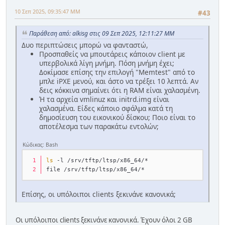
10 Σεπ 2025, 09:35:47 ΜΜ
#43
Παράθεση από: alkisg στις 09 Σεπ 2025, 12:11:27 ΜΜ
Δυο περιπτώσεις μπορώ να φανταστώ,
Προσπαθείς να μπουτάρεις κάποιον client με
υπερβολικά λίγη μνήμη. Πόση μνήμη έχει;
Δοκίμασε επίσης την επιλογή "Memtest" από το
μπλε iPXE μενού, και άστο να τρέξει 10 λεπτά. Αν
δεις κόκκινα σημαίνει ότι η RAM είναι χαλασμένη.
Ή τα αρχεία vmlinuz και initrd.img είναι
χαλασμένα. Είδες κάποιο σφάλμα κατά τη
δημοσίευση του εικονικού δίσκου; Ποιο είναι το
αποτέλεσμα των παρακάτω εντολών;
Κώδικας: Bash
ls
 -l /srv/tftp/ltsp/x86_64/*
file /srv/tftp/ltsp/x86_64/*
Επίσης, οι υπόλοιποι clients ξεκινάνε κανονικά;
Οι υπόλοιποι clients ξεκινάνε κανονικά. Έχουν όλοι 2 GB