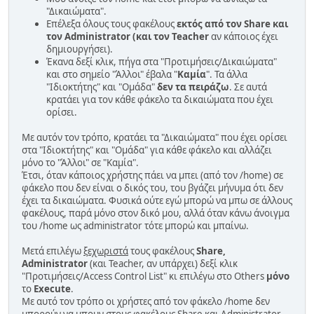
"Δικαιώματα".
Επέλεξα όλους τους φακέλους
εκτός από τον Share
και
τον Administrator (και τον Teacher
αν κάποιος έχει
δημιουργήσει).
Έκανα δεξί κλικ, πήγα στα "Προτιμήσεις/Δικαιώματα"
και στο σημείο "Άλλοι" έβαλα "
Καμία
". Τα άλλα
"Ιδιοκτήτης" και "Ομάδα"
δεν τα πειράζω
. Σε αυτά
κρατάει για τον κάθε φάκελο τα δικαιώματα που έχει
ορίσει.
Με αυτόν τον τρόπο, κρατάει τα "Δικαιώματα" που έχει ορίσει
στα "Ιδιοκτήτης" και "Ομάδα" για κάθε φάκελο και αλλάζει
μόνο το "Άλλοι" σε "Καμία".
Έτσι, όταν κάποιος χρήστης πάει να μπει (από τον /home) σε
φάκελο που δεν είναι ο δικός του, του βγάζει μήνυμα ότι δεν
έχει τα δικαιώματα. Φυσικά ούτε εγώ μπορώ να μπω σε άλλους
φακέλους, παρά μόνο στον δικό μου, αλλά όταν κάνω άνοιγμα
του /home ως administrator τότε μπορώ και μπαίνω.
Μετά επιλέγω
ξεχωριστά
τους φακέλους
Share,
Administrator
(και Teacher, αν υπάρχει) δεξί κλικ
"Προτιμήσεις/Access Control List" κι επιλέγω στο Others
μόνο
το
Execute
.
Με αυτό τον τρόπο οι χρήστες από τον φάκελο /home δεν
μπορούν να μπουν στους φακέλους Share και Administrator,