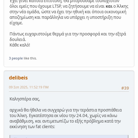
Έχει γίνει κάποια επιστολή; Θα μπορούσαμε τουλάχιστον
όλοι εμείς που έχουμε LTSP, να ζητήσουμε να είναι
και
ο Άλκης
στην νέα ομάδα, ώστε να έχει την ηθική και όποια οικονομική
αποζημίωση και παράλληλα να υπάρχει η υποστήριξη που
είχαμε.
Πάντως ευχαριστούμε θερμά για την προσφορά και την εξτρά
δουλειά.
Κάθε καλό!
3 people
like this.
delibeis
09 Σεπ 2025, 11:52:19 ΠΜ
#39
Καλησπέρα σας,
αρχικά θα ήθελα να συγχαρώ για την τεράστια προσπάθεια
του Άλκη. Εγκατέστησα εκ νέου την 24.04, χωρίς να κάνω
αναβάθμιση, και αντιμετωπίζω το εξής πρόβλημα κατά την
εκκίνηση των fat clients: