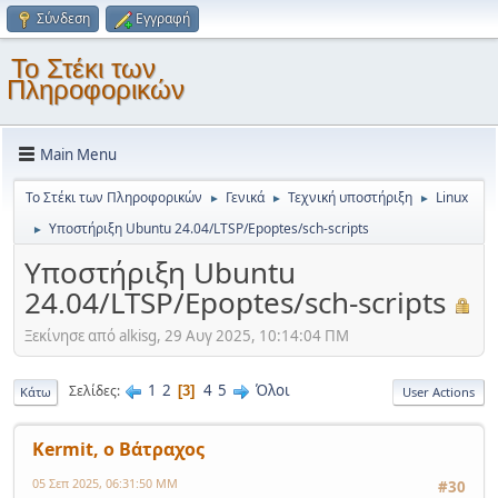
Σύνδεση
Εγγραφή
Το Στέκι των
Πληροφορικών
Main Menu
Το Στέκι των Πληροφορικών
Γενικά
Τεχνική υποστήριξη
Linux
►
►
►
Υποστήριξη Ubuntu 24.04/LTSP/Epoptes/sch-scripts
►
Υποστήριξη Ubuntu
24.04/LTSP/Epoptes/sch-scripts
Ξεκίνησε από alkisg, 29 Αυγ 2025, 10:14:04 ΠΜ
1
2
4
5
Όλοι
Σελίδες
3
Κάτω
User Actions
Kermit, ο Βάτραχος
05 Σεπ 2025, 06:31:50 ΜΜ
#30