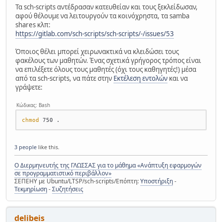
Τα sch-scripts αντέδρασαν κατευθείαν και τους ξεκλείδωσαν,
αφού θέλουμε να λειτουργούν τα κοινόχρηστα, τα samba
shares κλπ:
https://gitlab.com/sch-scripts/sch-scripts/-/issues/53
Όποιος θέλει μπορεί χειρωνακτικά να κλειδώσει τους
φακέλους των μαθητών. Ένας σχετικά γρήγορος τρόπος είναι
να επιλέξετε όλους τους μαθητές (όχι τους καθηγητές!) μέσα
από τα sch-scripts, να πάτε στην
Εκτέλεση εντολών
και να
γράψετε:
Κώδικας: Bash
chmod
3 people
like this.
Ο Διερμηνευτής της ΓΛΩΣΣΑΣ για το μάθημα «Ανάπτυξη εφαρμογών
σε προγραμματιστικό περιβάλλον»
ΣΕΠΕΗΥ με Ubuntu/LTSP/sch-scripts/Επόπτη:
Υποστήριξη
-
Τεκμηρίωση
-
Συζητήσεις
delibeis