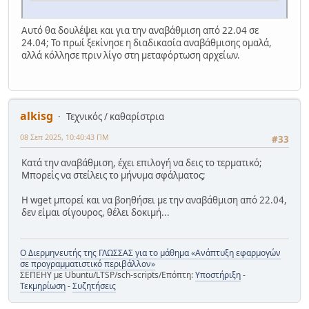
Αυτό θα δουλέψει και για την αναβάθμιση από 22.04 σε
24.04; Το πρωί ξεκίνησε η διαδικασία αναβάθμισης ομαλά,
αλλά κόλλησε πριν λίγο στη μεταφόρτωση αρχείων.
alkisg
Τεχνικός / καθαρίστρια
08 Σεπ 2025, 10:40:43 ΠΜ
#33
Κατά την αναβάθμιση, έχει επιλογή να δεις το τερματικό;
Μπορείς να στείλεις το μήνυμα σφάλματος;
Η wget μπορεί και να βοηθήσει με την αναβάθμιση από 22.04,
δεν είμαι σίγουρος, θέλει δοκιμή...
Ο Διερμηνευτής της ΓΛΩΣΣΑΣ για το μάθημα «Ανάπτυξη εφαρμογών
σε προγραμματιστικό περιβάλλον»
ΣΕΠΕΗΥ με Ubuntu/LTSP/sch-scripts/Επόπτη:
Υποστήριξη
-
Τεκμηρίωση
-
Συζητήσεις