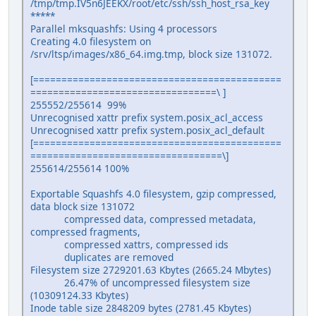
/tmp/tmp.IV5n6JEEKX/root/etc/ssh/ssh_host_rsa_key
*****
Parallel mksquashfs: Using 4 processors
Creating 4.0 filesystem on
/srv/ltsp/images/x86_64.img.tmp, block size 131072.
[============================================
=================================\ ]
255552/255614 99%
Unrecognised xattr prefix system.posix_acl_access
Unrecognised xattr prefix system.posix_acl_default
[============================================
==================================\]
255614/255614 100%
Exportable Squashfs 4.0 filesystem, gzip compressed,
data block size 131072
compressed data, compressed metadata,
compressed fragments,
compressed xattrs, compressed ids
duplicates are removed
Filesystem size 2729201.63 Kbytes (2665.24 Mbytes)
26.47% of uncompressed filesystem size
(10309124.33 Kbytes)
Inode table size 2848209 bytes (2781.45 Kbytes)