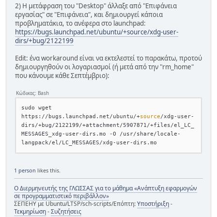
2) Η μετάφραση του "Desktop" άλλαξε από "Επιφάνεια
εργασίας" σε "Επιφάνεια", και δημιουργεί κάποια
προβληματάκια, το ανέφερα στο launchpad:
https://bugs.launchpad.net/ubuntu/+source/xdg-user-
dirs/+bug/2122199
Edit: ένα workaround είναι να εκτελεστεί το παρακάτω, προτού
δημιουργηθούν οι λογαριασμοί (ή μετά από την "rm_home"
που κάνουμε κάθε Σεπτέμβριο):
Κώδικας: Bash
sudo wget 
https://bugs.launchpad.net/ubuntu/+
source
/xdg-user-
dirs/+bug/2122199/+attachment/5907871/+files/el_LC_
MESSAGES_xdg-user-dirs.mo -O /usr/share/locale-
1 person
likes this.
Ο Διερμηνευτής της ΓΛΩΣΣΑΣ για το μάθημα «Ανάπτυξη εφαρμογών
σε προγραμματιστικό περιβάλλον»
ΣΕΠΕΗΥ με Ubuntu/LTSP/sch-scripts/Επόπτη:
Υποστήριξη
-
Τεκμηρίωση
-
Συζητήσεις