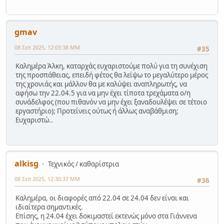
gmav
08 Σεπ 2025, 12:03:38 ΜΜ
#35
Καλημέρα Άλκη, καταρχάς ευχαριστούμε πολύ για τη συνέχιση
της προσπάθειας, επειδή φέτος θα λείψω το μεγαλύτερο μέρος
της χρονιάς και μάλλον θα με καλύψει αναπληρωτής, να
αφήσω την 22.04.5 για να μην έχει τίποτα τρεχάματα ο/η
συνάδελφος (που πιθανόν να μην έχει ξαναδουλέψει σε τέτοιο
εργαστήριο); Προτείνεις ούτως ή άλλως αναβάθμιση;
Ευχαριστώ..
alkisg
Τεχνικός / καθαρίστρια
08 Σεπ 2025, 12:30:37 ΜΜ
#36
Καλημέρα, οι διαφορές από 22.04 σε 24.04 δεν είναι και
ιδιαίτερα σημαντικές.
Επίσης, η 24.04 έχει δοκιμαστεί εκτενώς μόνο στα Γιάννενα