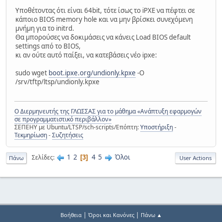
Υποθέτοντας ότι είναι 64bit, τότε ίσως το iPXE να πέφτει σε
κάποιο BIOS memory hole και να μην βρίσκει συνεχόμενη
μνήμη για το initrd.
Θα μπορούσες να δοκιμάσεις να κάνεις Load BIOS default
settings από το BIOS,
κι αν ούτε αυτό παίξει, να κατεβάσεις νέο ipxe:
sudo wget
boot.ipxe.org/undionly.kpxe
-O
/srv/tftp/ltsp/undionly.kpxe
Ο Διερμηνευτής της ΓΛΩΣΣΑΣ για το μάθημα «Ανάπτυξη εφαρμογών
σε προγραμματιστικό περιβάλλον»
ΣΕΠΕΗΥ με Ubuntu/LTSP/sch-scripts/Επόπτη:
Υποστήριξη
-
Τεκμηρίωση
-
Συζητήσεις
1
2
4
5
Όλοι
Σελίδες
3
Πάνω
User Actions
|
|
Βοήθεια
Όροι και Κανόνες
Πάνω ▲