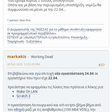
που έχουμε κυρίως 2 τύπους υπολογιστών.
Οπότε και με βάση την περιορισμένη υποστήριξη, νομίζω θα
συμφωνούσα να μείνει με την 22.04...
1 person
likes this.
Ο Διερμηνευτής της ΓΛΩΣΣΑΣ για το μάθημα «Ανάπτυξη εφαρμογών
σε προγραμματιστικό περιβάλλον»
ΣΕΠΕΗΥ με Ubuntu/LTSP/sch-scripts/Επόπτη:
Υποστήριξη
-
Τεκμηρίωση
-
Συζητήσεις
markakis
Working Dead
08 Σεπ 2025, 12:32:29 ΜΜ
#37
Επιβεβαιώνω και εγώ επιτυχή
νέα εγκατάσταση 24.04
σε
εργαστήριο που πριν είχε
22.04
.
Χρειάστηκε να εφαρμόσω τις λύσεις που πρότεινε ο Άλκης για:
Wake On LAN
Scratch 3
Η εγκατάσταση Λειτουργικού και sch-scripts (βήμα-βήμα από
τον
οδηγό
) μαζί με τις αναβαθμίσεις (100 Mbit VDSL), την