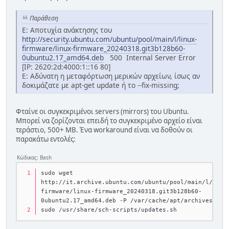
Παράθεση
E: Αποτυχία ανάκτησης του
http://security.ubuntu.com/ubuntu/pool/main/l/linux-
firmware/linux-firmware_20240318.git3b128b60-
0ubuntu2.17_amd64.deb
500 Internal Server Error
[IP: 2620:2d:4000:1::16 80]
E: Αδύνατη η μεταφόρτωση μερικών αρχείων, ίσως αν
δοκιμάζατε με apt-get update ή το --fix-missing;
Φταίνε οι συγκεκριμένοι servers (mirrors) του Ubuntu.
Μπορεί να ζορίζονται επειδή το συγκεκριμένο αρχείο είναι
τεράστιο, 500+ MB. Ένα workaround είναι να δοθούν οι
παρακάτω εντολές:
Κώδικας: Bash
sudo wget 
http://it.archive.ubuntu.com/ubuntu/pool/main/l/linu
firmware/linux-firmware_20240318.git3b128b60-
0ubuntu2.17_amd64.deb -P /var/cache/apt/archives
sudo /usr/share/sch-scripts/updates.sh