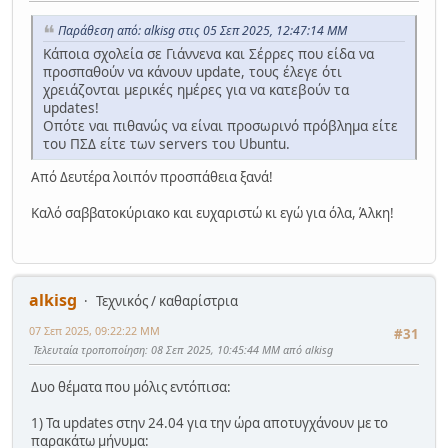
Παράθεση από: alkisg στις 05 Σεπ 2025, 12:47:14 ΜΜ
Κάποια σχολεία σε Γιάννενα και Σέρρες που είδα να
προσπαθούν να κάνουν update, τους έλεγε ότι
χρειάζονται μερικές ημέρες για να κατεβούν τα
updates!
Οπότε ναι πιθανώς να είναι προσωρινό πρόβλημα είτε
του ΠΣΔ είτε των servers του Ubuntu.
Από Δευτέρα λοιπόν προσπάθεια ξανά!
Καλό σαββατοκύριακο και ευχαριστώ κι εγώ για όλα, Άλκη!
alkisg
Τεχνικός / καθαρίστρια
07 Σεπ 2025, 09:22:22 ΜΜ
#31
Τελευταία τροποποίηση
: 08 Σεπ 2025, 10:45:44 ΜΜ από alkisg
Δυο θέματα που μόλις εντόπισα:
1) Τα updates στην 24.04 για την ώρα αποτυγχάνουν με το
παρακάτω μήνυμα: