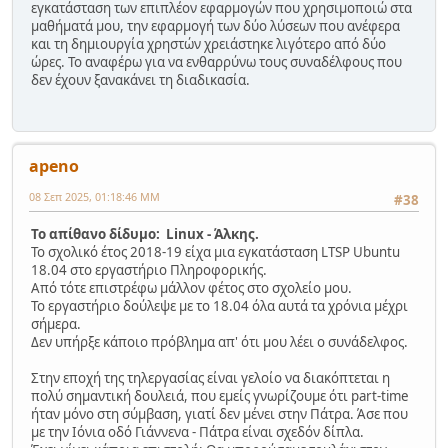
εγκατάσταση των επιπλέον εφαρμογών που χρησιμοποιώ στα
μαθήματά μου, την εφαρμογή των δύο λύσεων που ανέφερα
και τη δημιουργία χρηστών χρειάστηκε λιγότερο από δύο
ώρες. Το αναφέρω για να ενθαρρύνω τους συναδέλφους που
δεν έχουν ξανακάνει τη διαδικασία.
apeno
08 Σεπ 2025, 01:18:46 ΜΜ
#38
Το απίθανο δίδυμο: Linux - Άλκης.
Το σχολικό έτος 2018-19 είχα μια εγκατάσταση LTSP Ubuntu
18.04 στο εργαστήριο Πληροφορικής.
Από τότε επιστρέφω μάλλον φέτος στο σχολείο μου.
Το εργαστήριο δούλεψε με το 18.04 όλα αυτά τα χρόνια μέχρι
σήμερα.
Δεν υπήρξε κάποιο πρόβλημα απ' ότι μου λέει ο συνάδελφος.
Στην εποχή της τηλεργασίας είναι γελοίο να διακόπτεται η
πολύ σημαντική δουλειά, που εμείς γνωρίζουμε ότι part-time
ήταν μόνο στη σύμβαση, γιατί δεν μένει στην Πάτρα. Άσε που
με την Ιόνια οδό Γιάννενα - Πάτρα είναι σχεδόν δίπλα.