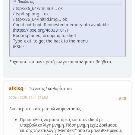
Παράθεση
/ltsp/x86_64/vmlinuz... ok
/ltsp/ltsp.img... ok
/ltsp/x86_64/initrd.img... ok
Could not boot: Requested memory nto available
(
https://ipxe.org/46038101/
)
Booting failed, dropping to shell
Type 'exit' to get the back to the menu
iPXE>
Ευχαριστώ εκ των προτέρων για οποιαδήποτε βοήθεια.
alkisg
Τεχνικός / καθαρίστρια
09 Σεπ 2025, 12:11:27 ΜΜ
#40
Δυο περιπτώσεις μπορώ να φανταστώ,
Προσπαθείς να μπουτάρεις κάποιον client με
υπερβολικά λίγη μνήμη. Πόση μνήμη έχει; Δοκίμασε
επίσης την επιλογή "Memtest" από το μπλε iPXE μενού,