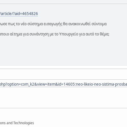
/article/?aid=4654826
ωσε πως το νέο σύστημα εισαγωγής θα ανακοινωθεί σύντομα
ποιο αίτημα για συνάντηση με το Υπουργείο για αυτό το θέμα;
php?option=com_k2&view=item&id=14605:neo-likeio-neo-sistima-prosbasis
ions and Technologies