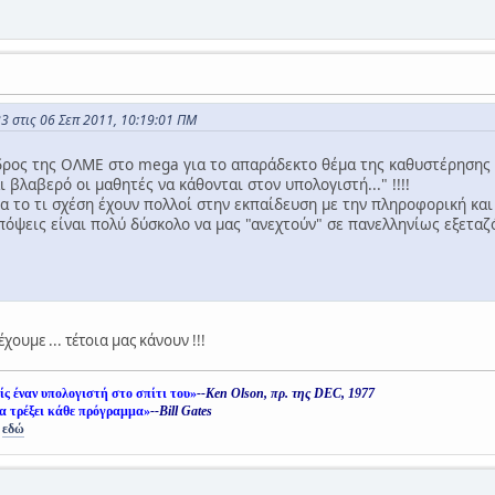
3 στις 06 Σεπ 2011, 10:19:01 ΠΜ
ρος της ΟΛΜΕ στο mega για το απαράδεκτο θέμα της καθυστέρησης τ
αι βλαβερό οι μαθητές να κάθονται στον υπολογιστή..." !!!!
ια το τι σχέση έχουν πολλοί στην εκπαίδευση με την πληροφορική και 
πόψεις είναι πολύ δύσκολο να μας "ανεχτούν" σε πανελληνίως εξεταζ
έχουμε ... τέτοια μας κάνουν !!!
είς έναν υπολογιστή στο σπίτι του»
--Ken Olson, πρ. της DEC, 1977
α τρέξει κάθε πρόγραμμα»
--Bill Gates
ς
εδώ