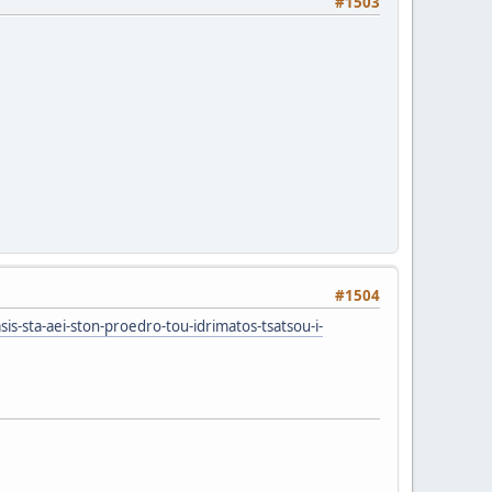
#1503
#1504
-sta-aei-ston-proedro-tou-idrimatos-tsatsou-i-