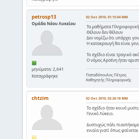
petrosp13
02 Οκτ 2010, 01:15:04 ΜΜ
Ομάδα Νέου Λυκείου
Τα μαθήματα Πληροφορικής 
Θέλουν δεν θέλουν
Δεν νομίζω ότι υπάρχει γον
Η κατακραυγή θα είναι γενι
Το σχέδιο είναι τραγικό ακ
Ο νόμος Αρσένη ήταν αριστ
μηνύματα: 2,641
Παπαδόπουλος Πέτρος
Καταγράφηκε
Καθηγητής Πληροφορικής
chtzim
02 Οκτ 2010, 02:26:18 ΜΜ
Το σχέδιο ήταν κοινό μυστ
Γενικό Λύκειο.
Δυστυχώς πάλι πιαστήκαμε 
ενιαία γιατί όπως φαίνεται