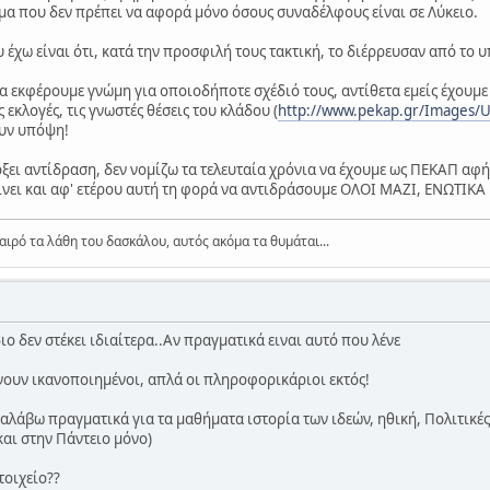
θέμα που δεν πρέπει να αφορά μόνο όσους συναδέλφους είναι σε Λύκειο.
έχω είναι ότι, κατά την προσφιλή τους τακτική, το διέρρευσαν από το 
να εκφέρουμε γνώμη για οποιοδήποτε σχέδιό τους, αντίθετα εμείς έχουμε
εκλογές, τις γνωστές θέσεις του κλάδου (
http://www.pekap.gr/Images/U
ουν υπόψη!
ει αντίδραση, δεν νομίζω τα τελευταία χρόνια να έχουμε ως ΠΕΚΑΠ αφήσε
νει και αφ' ετέρου αυτή τη φορά να αντιδράσουμε ΟΛΟΙ ΜΑΖΙ, ΕΝΩΤΙΚΑ κ
αιρό τα λάθη του δασκάλου, αυτός ακόμα τα θυμάται...
ο δεν στέκει ιδιαίτερα..Αν πραγματικά ειναι αυτό που λένε
νουν ικανοποιημένοι, απλά οι πληροφορικάριοι εκτός!
λάβω πραγματικά για τα μαθήματα ιστορία των ιδεών, ηθική, Πολιτικές κ
αι στην Πάντειο μόνο)
τοιχείο??