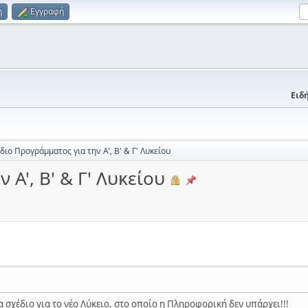
η
Εγγραφή
Ειδή
διο Προγράμματος για την Α', Β' & Γ' Λυκείου
 Α', Β' & Γ' Λυκείου
 σχέδιο για το νέο Λύκειο, στο οποίο η Πληροφορική δεν υπάρχει!!!