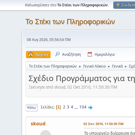
Καλωσορίσατε στο
Το Στέκι των Πληροφορικών
.
Σύνδεσ
Το Στέκι των Πληροφορικών
08 Αυγ 2026, 05:56:54 ΠΜ
Αρχική
Αναζήτηση
Ημερολόγιο
Το Στέκι των Πληροφορικών
Γενικό Λύκειο
Γενικά
Σχέ
►
►
►
Σχέδιο Προγράμματος για την
Ξεκίνησε από skoud, 02 Οκτ 2010, 11:50:30 ΠΜ
2
3
4
...
104
Σελίδες
1
Κάτω
skoud
02 Οκτ 2010, 11:50:30 ΠΜ
Το υπουργείο διέρρευσε ένα