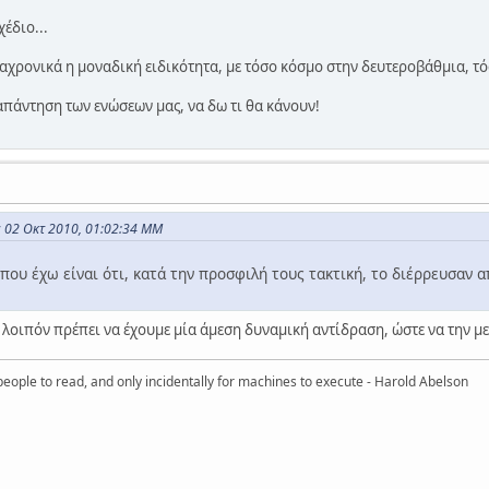
έδιο...
αχρονικά η μοναδική ειδικότητα, με τόσο κόσμο στην δευτεροβάθμια, τό
πάντηση των ενώσεων μας, να δω τι θα κάνουν!
ς 02 Οκτ 2010, 01:02:34 ΜΜ
ου έχω είναι ότι, κατά την προσφιλή τους τακτική, το διέρρευσαν α
οιπόν πρέπει να έχουμε μία άμεση δυναμική αντίδραση, ώστε να την μ
eople to read, and only incidentally for machines to execute - Harold Abelson