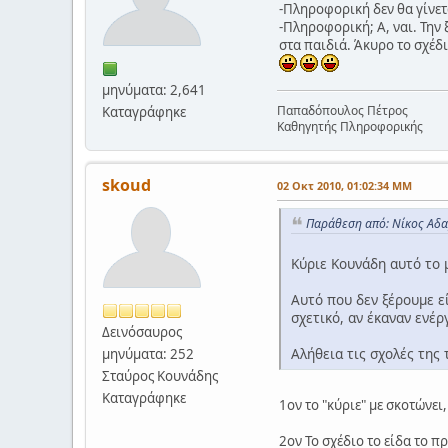
-Πληροφορική δεν θα γίνετ
-Πληροφορική; Α, ναι. Την 
στα παιδιά. Άκυρο το σχέδι
μηνύματα: 2,641
Παπαδόπουλος Πέτρος
Καταγράφηκε
Καθηγητής Πληροφορικής
skoud
02 Οκτ 2010, 01:02:34 ΜΜ
Παράθεση από: Νίκος Αδα
Κύριε Κουνάδη αυτό το 
Αυτό που δεν ξέρουμε εί
σχετικό, αν έκαναν ενέρ
Δεινόσαυρος
Αλήθεια τις σχολές της
μηνύματα: 252
Σταύρος Κουνάδης
Καταγράφηκε
1ον το "κύριε" με σκοτώνει,
2ον Το σχέδιο το είδα το π