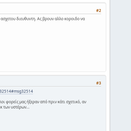
#2
ε ασχετου διευθυντη. Ας βρουν αλλο κοροιδο να
#3
msg32514#msg32514
οι φορείς μας ήξεραν από πριν κάτι σχετικό, αν
κ των υστέρων...