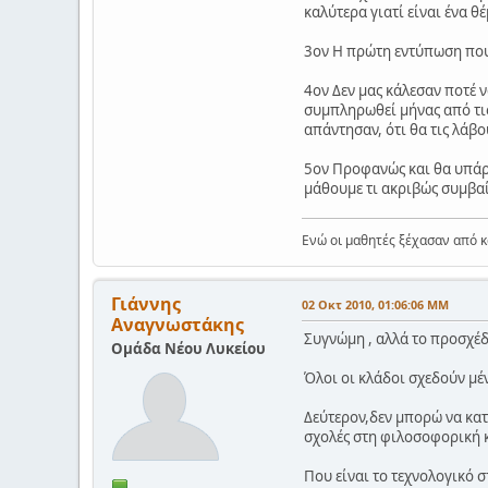
καλύτερα γιατί είναι ένα 
3ον Η πρώτη εντύπωση που 
4ον Δεν μας κάλεσαν ποτέ 
συμπληρωθεί μήνας από τις 
απάντησαν, ότι θα τις λάβ
5ον Προφανώς και θα υπάρξ
μάθουμε τι ακριβώς συμβαί
Ενώ οι μαθητές ξέχασαν από κ
Γιάννης
02 Οκτ 2010, 01:06:06 ΜΜ
Αναγνωστάκης
Συγνώμη , αλλά το προσχέδι
Ομάδα Νέου Λυκείου
Όλοι οι κλάδοι σχεδούν μέ
Δεύτερον,δεν μπορώ να κατα
σχολές στη φιλοσοφορική κ
Που είναι το τεχνολογικό σ