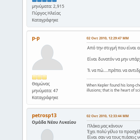
μηνύματα: 2,915
Πύργος Ηλείας
Καταγράφηκε
p-p
02 Οκτ 2010, 12:29:47 ΜΜ
Από την στιγμή που είναι 
Είναι δυνατόν να μην υπάρ
Τι να πώ....πρέπει να αντι
Θαμώνας
When Kepler found his long-ch
illusions; that is the heart of s
μηνύματα: 47
Καταγράφηκε
petrosp13
02 Οκτ 2010, 12:33:44 ΜΜ
Ομάδα Νέου Λυκείου
Πλάκα μας κάνουν
Έχει πολύ γέλιο το προσχέ
Είναι σαν να τους πιάσεις 