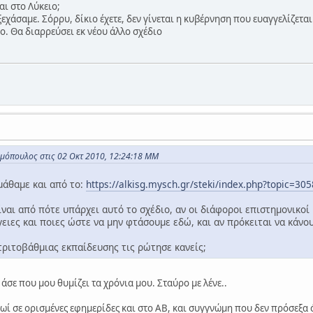
αι στο Λύκειο;
ξεχάσαμε. Σόρρυ, δίκιο έχετε, δεν γίνεται η κυβέρνηση που ευαγγελίζετα
ο. Θα διαρρεύσει εκ νέου άλλο σχέδιο
μόπουλος στις 02 Οκτ 2010, 12:24:18 ΜΜ
μάθαμε και από το:
https://alkisg.mysch.gr/steki/index.php?topic=
ναι από πότε υπάρχει αυτό το σχέδιο, αν οι διάφοροι επιστημονικοί 
γειες και ποιες ώστε να μην φτάσουμε εδώ, και αν πρόκειται να κάνο
 τριτοβάθμιας εκπαίδευσης τις ρώτησε κανείς;
 άσε που μου θυμίζει τα χρόνια μου. Σταύρο με λένε..
ρωί σε ορισμένες εφημερίδες και στο ΑΒ, και συγγνώμη που δεν πρόσεξα ό