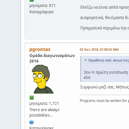
μηνύματα: 871
Ελπίζω να είναι απλά προσχ
Καταγράφηκε
Διαφορετικά, θα είμαστε δι
Πραγματικά περιμένω την α
pgrontas
02 Οκτ 2010, 01:09:52 ΜΜ
Ομάδα διαγωνισμάτων
Παράθεση από: skoud στι
2016
3ον Η πρώτη εντύπωση π
κλπ
Συμφωνώ μαζί σας. Μήπως λ
Programs must be written for p
μηνύματα: 1,721
There are always
possibilities...
Καταγράφηκε