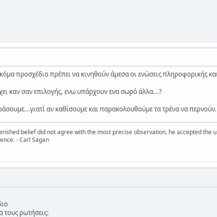
ακόμα προσχέδιο πρέπει να κινηθούν άμεσα οι ενώσεις πληροφορικής κα
χει καν σαν επιλογής, ενω υπάρχουν ενα σωρό άλλα...?
δράσουμε...γιατί αν καθίσουμε και παρακολουθούμε τα τρένα να περνούν..
erished belief did not agree with the most precise observation, he accepted the u
cience. - Carl Sagan
διο
να τους ρωτήσεις: