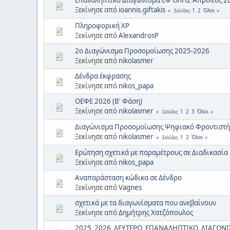
Ξεκίνησε από
ioannis.giftakis
1
2
Όλοι
Σελίδες
Πληροφορική XP
Ξεκίνησε από
AlexandrosP
2ο Διαγώνισμα Προσομοίωσης 2025-2026
Ξεκίνησε από
nikolasmer
Δένδρα έκφρασης
Ξεκίνησε από
nikos_papa
ΟΕΦΕ 2026 (Β' Φάση)
Ξεκίνησε από
nikolasmer
1
2
3
Όλοι
Σελίδες
Διαγώνισμα Προσομοίωσης Ψηφιακό Φροντιστή
Ξεκίνησε από
nikolasmer
1
2
Όλοι
Σελίδες
Ερώτηση σχετικά με παραμέτρους σε Διαδικασία
Ξεκίνησε από
nikos_papa
Αναπαράσταση κώδικα σε Δένδρο
Ξεκίνησε από
Vagnes
σχετικά με τα διαγωνίσματα που ανεβαίνουν
Ξεκίνησε από
Δημήτρης Χατζόπουλος
2025_2026_ΔΕΥΤΕΡΟ_ΕΠΑΝΑΛΗΠΤΙΚΟ_ΔΙΑΓΩΝ