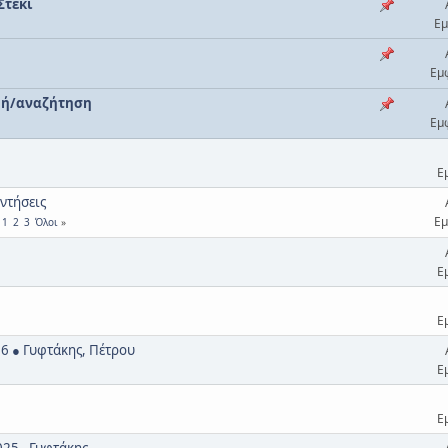
Στέκι
Εμ
Εμ
αφή/αναζήτηση
Εμ
Ε
αντήσεις
Εμ
1
2
3
Όλοι
Ε
Ε
6 ● Γυφτάκης, Πέτρου
Ε
Ε
25 - Γυφτάκης