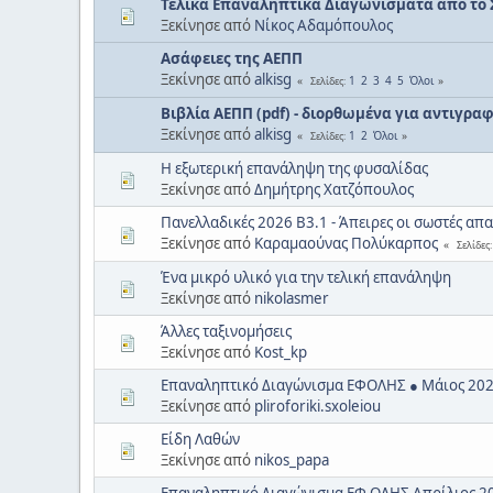
Τελικά Επαναληπτικά Διαγωνίσματα από το 
Ξεκίνησε από
Νίκος Αδαμόπουλος
Ασάφειες της ΑΕΠΠ
Ξεκίνησε από
alkisg
1
2
3
4
5
Όλοι
Σελίδες
Βιβλία ΑΕΠΠ (pdf) - διορθωμένα για αντιγρ
Ξεκίνησε από
alkisg
1
2
Όλοι
Σελίδες
Η εξωτερική επανάληψη της φυσαλίδας
Ξεκίνησε από
Δημήτρης Χατζόπουλος
Πανελλαδικές 2026 Β3.1 - Άπειρες οι σωστές απ
Ξεκίνησε από
Καραμαούνας Πολύκαρπος
Σελίδες
Ένα μικρό υλικό για την τελική επανάληψη
Ξεκίνησε από
nikolasmer
Άλλες ταξινομήσεις
Ξεκίνησε από
Kost_kp
Επαναληπτικό Διαγώνισμα ΕΦΟΛΗΣ ● Μάιος 202
Ξεκίνησε από
pliroforiki.sxoleiou
Είδη Λαθών
Ξεκίνησε από
nikos_papa
Επαναληπτικό Διαγώνισμα ΕΦ ΟΛΗΣ Απρίλιος 20