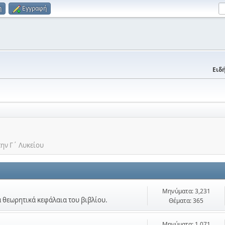
η
Εγγραφή
Ειδή
την Γ΄ Λυκείου
Μηνύματα: 3,231
τα θεωρητικά κεφάλαια του βιβλίου.
Θέματα: 365
Μηνύματα: 1,071