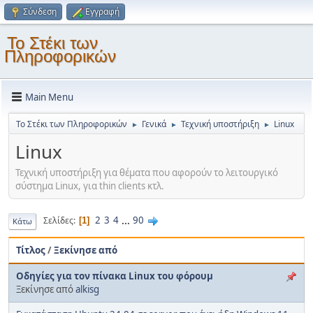
Σύνδεση
Εγγραφή
Το Στέκι των
Πληροφορικών
Main Menu
Το Στέκι των Πληροφορικών
Γενικά
Τεχνική υποστήριξη
Linux
►
►
►
Linux
Τεχνική υποστήριξη για θέματα που αφορούν το λειτουργικό
σύστημα Linux, για thin clients κτλ.
2
3
4
...
90
Σελίδες
1
Κάτω
Τίτλος
/
Ξεκίνησε από
Οδηγίες για τον πίνακα Linux του φόρουμ
Ξεκίνησε από
alkisg