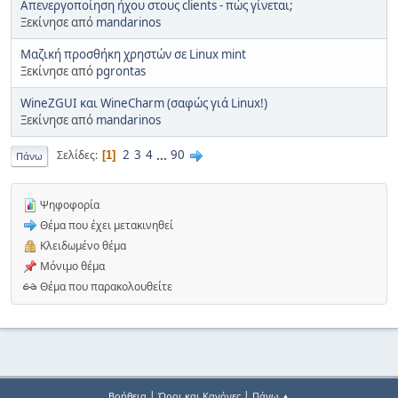
Απενεργοποίηση ήχου στους clients - πώς γίνεται;
Ξεκίνησε από
mandarinos
Μαζική προσθήκη χρηστών σε Linux mint
Ξεκίνησε από
pgrontas
WineZGUI και WineCharm (σαφώς γιά Linux!)
Ξεκίνησε από
mandarinos
2
3
4
...
90
Σελίδες
1
Πάνω
Ψηφοφορία
Θέμα που έχει μετακινηθεί
Κλειδωμένο θέμα
Μόνιμο θέμα
Θέμα που παρακολουθείτε
|
|
Βοήθεια
Όροι και Κανόνες
Πάνω ▲