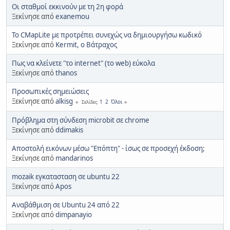
Οι σταθμοί εκκινούν με τη 2η φορά
Ξεκίνησε από
exanemou
To CMapLite με προτρέπει συνεχώς να δημιουργήσω κωδικό
Ξεκίνησε από
Kermit, ο Βάτραχος
Πως να κλείνετε "το internet" (το web) εύκολα
Ξεκίνησε από
thanos
Προσωπικές σημειώσεις
Ξεκίνησε από
alkisg
1
2
Όλοι
Σελίδες
Πρόβλημα στη σύνδεση microbit σε chrome
Ξεκίνησε από
ddimakis
Αποστολή εικόνων μέσω "Επόπτη" - ίσως σε προσεχή έκδοση;
Ξεκίνησε από
mandarinos
mozaik εγκατασταση σε ubuntu 22
Ξεκίνησε από
Apos
Αναβάθμιση σε Ubuntu 24 από 22
Ξεκίνησε από
dimpanayio