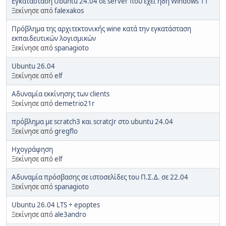
Εγκατάσταση Ubuntu 24.04 σε server που έχει ήδη Windows 11
Ξεκίνησε από
falexakos
Πρόβλημα της αρχιτεκτονικής wine κατά την εγκατάσταση
εκπαιδευτικών λογισμικών
Ξεκίνησε από
spanagioto
Ubuntu 26.04
Ξεκίνησε από
elf
Αδυναμία εκκίνησης των clients
Ξεκίνησε από
demetrio21r
πρόβλημα με scratch3 και scratcJr στο ubuntu 24.04
Ξεκίνησε από
gregflo
Ηχογράφηση
Ξεκίνησε από
elf
Αδυναμία πρόσβασης σε ιστοσελίδες του Π.Σ.Δ. σε 22.04
Ξεκίνησε από
spanagioto
Ubuntu 26.04 LTS + epoptes
Ξεκίνησε από
ale3andro