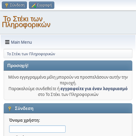
Σύνδεση
Εγγραφή
Το Στέκι των
Πληροφορικών
Main Menu
Το Στέκι των Πληροφορικών
Προσοχή!
Μόνο εγγεγραμμένα μέλη μπορούν να προσπελάσουν αυτήν την
περιοχή.
Παρακαλούμε συνδεθείτε ή
εγγραφείτε για έναν λογαριασμό
στο Το Στέκι των Πληροφορικών
Σύνδεση
Όνομα χρήστη: