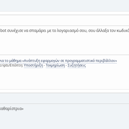
 bot συνέχισε να σπαμάρει με το λογαριασμό σου, σου άλλαξα τον κωδικό
για το μάθημα «Ανάπτυξη εφαρμογών σε προγραμματιστικό περιβάλλον»
cripts/Επόπτη:
Υποστήριξη
-
Τεκμηρίωση
-
Συζητήσεις
 καθαρίστρια»