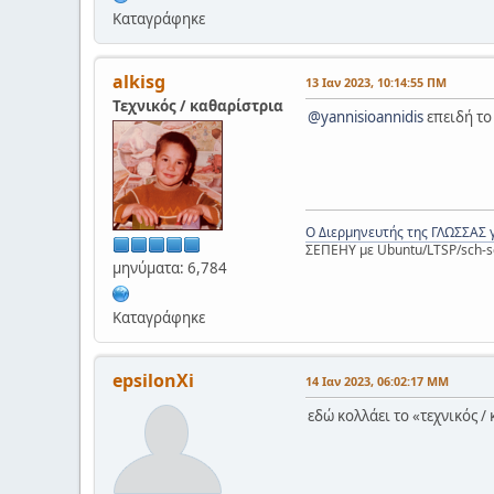
Καταγράφηκε
alkisg
13 Ιαν 2023, 10:14:55 ΠΜ
Τεχνικός / καθαρίστρια
@yannisioannidis
επειδή το
Ο Διερμηνευτής της ΓΛΩΣΣΑΣ 
ΣΕΠΕΗΥ με Ubuntu/LTSP/sch-s
μηνύματα: 6,784
Καταγράφηκε
epsilonXi
14 Ιαν 2023, 06:02:17 ΜΜ
εδώ κολλάει το «τεχνικός /