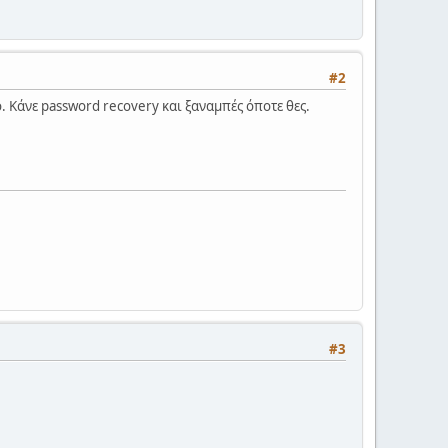
#2
. Κάνε password recovery και ξαναμπές όποτε θες.
#3