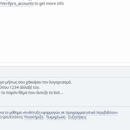
e/Verifpro_accounts
to get more info
ίγο μήπως σου χάκεψαν τον λογαριασμό.
τύπου 1234 άλλαξέ τον.
 το παρόν θέμα που άνοιξε το bot...
για το μάθημα «Ανάπτυξη εφαρμογών σε προγραμματιστικό περιβάλλον»
cripts/Επόπτη:
Υποστήριξη
-
Τεκμηρίωση
-
Συζητήσεις