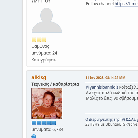
ΥΜΗΤΤΟΥ
Follow channel
https://t.m
Θαμώνας
μηνύματα: 24
Καταγράφηκε
alkisg
11 Ιαν 2023, 08:14:22 ΜΜ
Τεχνικός / καθαρίστρια
@yannisioannidis
κοίταξε λ
Αν έχεις απλό κωδικό του 
Μόλις το δεις, να σβήσουμε
Ο Διερμηνευτής της ΓΛΩΣΣΑΣ 
ΣΕΠΕΗΥ με Ubuntu/LTSP/sch-s
μηνύματα: 6,784