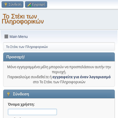
Σύνδεση
Εγγραφή
Το Στέκι των
Πληροφορικών
Main Menu
Το Στέκι των Πληροφορικών
Προσοχή!
Μόνο εγγεγραμμένα μέλη μπορούν να προσπελάσουν αυτήν την
περιοχή.
Παρακαλούμε συνδεθείτε ή
εγγραφείτε για έναν λογαριασμό
στο Το Στέκι των Πληροφορικών
Σύνδεση
Όνομα χρήστη: