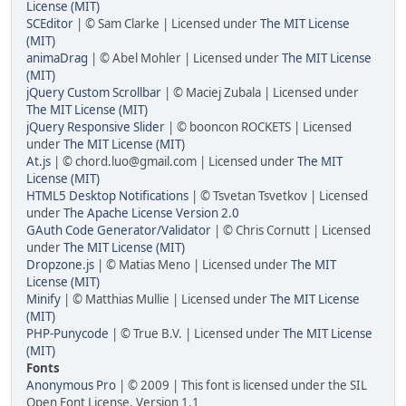
License (MIT)
SCEditor
| © Sam Clarke | Licensed under
The MIT License
(MIT)
animaDrag
| © Abel Mohler | Licensed under
The MIT License
(MIT)
jQuery Custom Scrollbar
| © Maciej Zubala | Licensed under
The MIT License (MIT)
jQuery Responsive Slider
| © booncon ROCKETS | Licensed
under
The MIT License (MIT)
At.js
| © chord.luo@gmail.com | Licensed under
The MIT
License (MIT)
HTML5 Desktop Notifications
| © Tsvetan Tsvetkov | Licensed
under
The Apache License Version 2.0
GAuth Code Generator/Validator
| © Chris Cornutt | Licensed
under
The MIT License (MIT)
Dropzone.js
| © Matias Meno | Licensed under
The MIT
License (MIT)
Minify
| © Matthias Mullie | Licensed under
The MIT License
(MIT)
PHP-Punycode
| © True B.V. | Licensed under
The MIT License
(MIT)
Fonts
Anonymous Pro
| © 2009 | This font is licensed under the SIL
Open Font License, Version 1.1