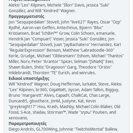
Aleksi "Lex" Kilpinen, Michele "Illori" Davis, Jessica "Suki"
González, and Will "Kindred" Wagner.
Προγραμματιστές
Jon "Sesquipedalian" Stovell, John "live627" Rayes, Oscar "Ozp"
Rydhé, Aaron van Geffen, Antechinus, Bjoern "Bloc"
Kristiansen, Brad "IchBin™" Grow, Colin Schoen, emanuele,
Hendrik Jan "Compuart" Visser, Jessica "Suki" González, Jon
"Sesquipedalian" Stovell, Juan "JayBachatero" Hernandez, Karl
"RegularExpression" Benson, Matthew "Labradoodle-360"
Kerle, Grudge, Michael "Oldiesmann" Eshom, Michael "Thantos"
Miller, Norv, Peter "Arantor" Spicer, Selman "[SiNaN]" Eser,
Shawn Bulen, Shitiz "Dragooon" Garg, Theodore "Orstio"
Hildebrandt, Thorsten "TE" Eurich, and winrules.
Ειδικοί υποστήριξης
Will "Kindred" Wagner, Doug Heffernan, lurkalot, Steve, Aleksi
"Lex" Kilpinen, br360, GigaWatt, ziycon, Adam Tallon, Bigguy,
Bruno "margarett" Alves, CapadY, ChalkCat, Chas Large,
Duncan85, gbsothere, JimM, Justyne, Kat, Kevin
"greyknight17" Hou, Krash, Mashby, Michael Colin Blaber, Old
Fossil, S-Ace, shadav, Storman™, Wade "sησω" Poulsen, and
xenovanis.
Παραμετροποιητές
Diego Andrés, GL700Wing, Johnnie "TwitchisMental" Ballew,