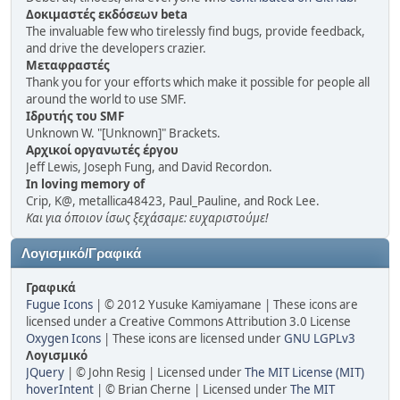
Δοκιμαστές εκδόσεων beta
The invaluable few who tirelessly find bugs, provide feedback,
and drive the developers crazier.
Μεταφραστές
Thank you for your efforts which make it possible for people all
around the world to use SMF.
Ιδρυτής του SMF
Unknown W. "[Unknown]" Brackets.
Αρχικοί οργανωτές έργου
Jeff Lewis, Joseph Fung, and David Recordon.
In loving memory of
Crip, K@, metallica48423, Paul_Pauline, and Rock Lee.
Και για όποιον ίσως ξεχάσαμε: ευχαριστούμε!
Λογισμικό/Γραφικά
Γραφικά
Fugue Icons
| © 2012 Yusuke Kamiyamane | These icons are
licensed under a Creative Commons Attribution 3.0 License
Oxygen Icons
| These icons are licensed under
GNU LGPLv3
Λογισμικό
JQuery
| © John Resig | Licensed under
The MIT License (MIT)
hoverIntent
| © Brian Cherne | Licensed under
The MIT