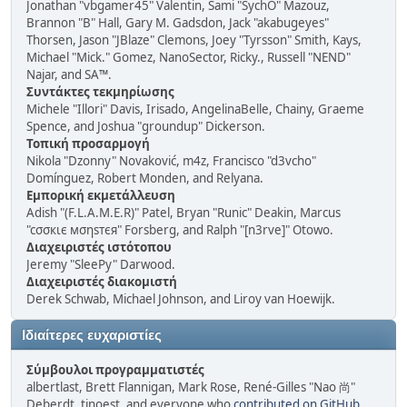
Jonathan "vbgamer45" Valentin, Sami "SychO" Mazouz,
Brannon "B" Hall, Gary M. Gadsdon, Jack "akabugeyes"
Thorsen, Jason "JBlaze" Clemons, Joey "Tyrsson" Smith, Kays,
Michael "Mick." Gomez, NanoSector, Ricky., Russell "NEND"
Najar, and SA™.
Συντάκτες τεκμηρίωσης
Michele "Illori" Davis, Irisado, AngelinaBelle, Chainy, Graeme
Spence, and Joshua "groundup" Dickerson.
Τοπική προσαρμογή
Nikola "Dzonny" Novaković, m4z, Francisco "d3vcho"
Domínguez, Robert Monden, and Relyana.
Εμπορική εκμετάλλευση
Adish "(F.L.A.M.E.R)" Patel, Bryan "Runic" Deakin, Marcus
"cσσкιє мσηѕтєя" Forsberg, and Ralph "[n3rve]" Otowo.
Διαχειριστές ιστότοπου
Jeremy "SleePy" Darwood.
Διαχειριστές διακομιστή
Derek Schwab, Michael Johnson, and Liroy van Hoewijk.
Ιδιαίτερες ευχαριστίες
Σύμβουλοι προγραμματιστές
albertlast, Brett Flannigan, Mark Rose, René-Gilles "Nao 尚"
Deberdt, tinoest, and everyone who
contributed on GitHub
.