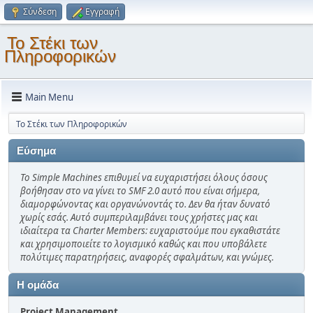
Σύνδεση
Εγγραφή
Το Στέκι των
Πληροφορικών
Main Menu
Το Στέκι των Πληροφορικών
Εύσημα
Το Simple Machines επιθυμεί να ευχαριστήσει όλους όσους
βοήθησαν στο να γίνει το SMF 2.0 αυτό που είναι σήμερα,
διαμορφώνοντας και οργανώνοντάς το. Δεν θα ήταν δυνατό
χωρίς εσάς. Αυτό συμπεριλαμβάνει τους χρήστες μας και
ιδιαίτερα τα Charter Members: ευχαριστούμε που εγκαθιστάτε
και χρησιμοποιείτε το λογισμικό καθώς και που υποβάλετε
πολύτιμες παρατηρήσεις, αναφορές σφαλμάτων, και γνώμες.
Η ομάδα
Project Management