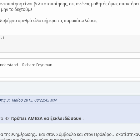
ντοποίηση είναι βελτιστοποίησης, οκ, αν ένας μαθητής όμως απαντήσει 
 μην το δεχτούμε
 διψήφιο αριθμό είδα σήμερα τις παρακάτω λύσεις
.1

 understand -- Richard Feynman
στις 31 Μαΐου 2015, 08:22:45 ΜΜ
 το Β2
πρέπει ΑΜΕΣΑ να ξεκλειδώσουν
.
ρα της ενημέρωσης.. και στον Σύμβουλο και στον Πρόεδρο.. σκοτίστηκαν