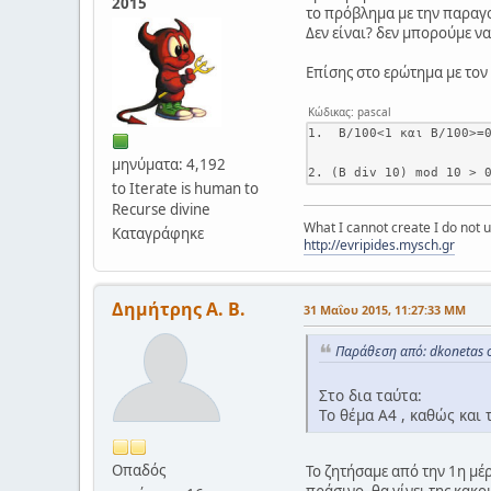
2015
το πρόβλημα με την παραγο
Δεν είναι? δεν μπορούμε να
Επίσης στο ερώτημα με τον
Κώδικας: pascal
1.  B/100<1 και B/100>=0
μηνύματα: 4,192
to Iterate is human to
Recurse divine
What I cannot create I do not
Καταγράφηκε
http://evripides.mysch.gr
Δημήτρης Α. Β.
31 Μαΐου 2015, 11:27:33 ΜΜ
Παράθεση από: dkonetas 
Στο δια ταύτα:
Το θέμα Α4 , καθώς και
Οπαδός
Το ζητήσαμε από την 1η μέ