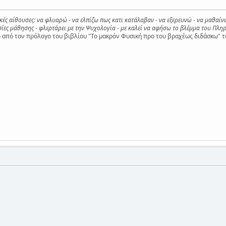
ικές αίθουσες: να φλυαρώ - να ελπίζω πως κατι κατάλαβαν - να εξερευνώ - να μαθαίν
ες μάθησης - φλερτάρει με την Ψυχολογία - με καλεί να αφήσω το βλέμμα του Πληρ
από τον πρόλογο του βιβλίου "Το μακρόν Φυσική προ του βραχέως διδάσκω" τ