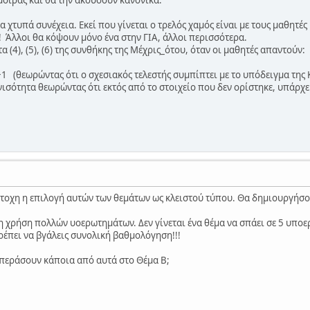
μοίρας και θα την ακούσουν κανονικά.
α χτυπά συνέχεια. Εκεί που γίνεται ο τρελός χαμός είναι με τους μαθητ
! Άλλοι θα κόψουν μόνο ένα στην ΓΙΑ, άλλοι περισσότερα.
α (4), (5), (6) της συνθήκης της Μέχρις_ότου, όταν οι μαθητές απαντούν:
+1 (θεωρώντας ότι ο σχεσιακός τελεστής συμπίπτει με το υπόδειγμα της 
νισότητα θεωρώντας ότι εκτός από το στοιχείο που δεν ορίστηκε, υπάρχε
στοχη η επιλογή αυτών των θεμάτων ως κλειστού τύπου. Θα δημιουργήσ
 χρήση πολλών υοερωτημάτων. Δεν γίνεται ένα θέμα να σπάει σε 5 υποερω
 πρέπει να βγάλεις συνολική βαθμολόγηση!!!
περάσουν κάποια από αυτά στο Θέμα Β;