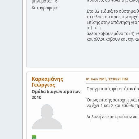
πράσινο, θα γίνει της κακο
μηνύματα: 16
Καταγράφηκε
Στο Β2 ειδικά το σύστημα θ
το τέλος του προς την αρχή
Επίσης στην απάντηση για τ
i+1 < i
άλλοι κόβουν μόνο το (4) i
και άλλοι κόβουν και την α
Καρκαμάνης
01 Ιουν 2015, 12:00:25 ΠΜ
Γεώργιος
Πραγματικά, φέτος ήταν ά
Ομάδα διαγωνισμάτων
2010
Όπως επίσης άστοχη είναι η
να έχει 1 και 2 και εσύ θα
Δηλαδή δεν μπορούσαν να 