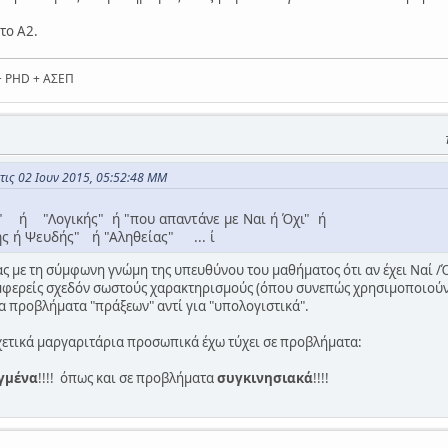
το Α2.
+ PHD + ΑΣΕΠ
τις 02 Ιουν 2015, 05:52:48 ΜΜ
 ή "Λογικής" ή "που απαντάνε με Ναι ή Όχι" ή
ής ή Ψευδής" ή "Αληθείας" ... ί
 με τη σύμφωνη γνώμη της υπευθύνου του μαθήματος ότι αν έχει Ναί /Όχι
φερείς σχεδόν σωστούς χαρακτηρισμούς (όπου συνεπώς χρησιμοποιούντα
τα προβλήματα "πράξεων" αντί για "υπολογιστικά".
 σχετικά μαργαριτάρια προσωπικά έχω τύχει σε προβλήματα:
γμένα
!!!! όπως και σε προβλήματα
συγκινησιακά
!!!!