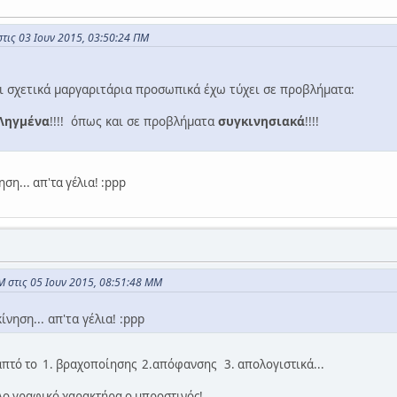
τις 03 Ιουν 2015, 03:50:24 ΠΜ
και σχετικά μαργαριτάρια προσωπικά έχω τύχει σε προβλήματα:
Ληγμένα
!!!! όπως και σε προβλήματα
συγκινησιακά
!!!!
ση... απ'τα γέλια! :ppp
 στις 05 Ιουν 2015, 08:51:48 ΜΜ
νηση... απ'τα γέλια! :ppp
γραπτό το 1. βραχοποίησης 2.απόφανσης 3. απολογιστικά...
λο γραφικό χαρακτήρα ο μπροστινός!