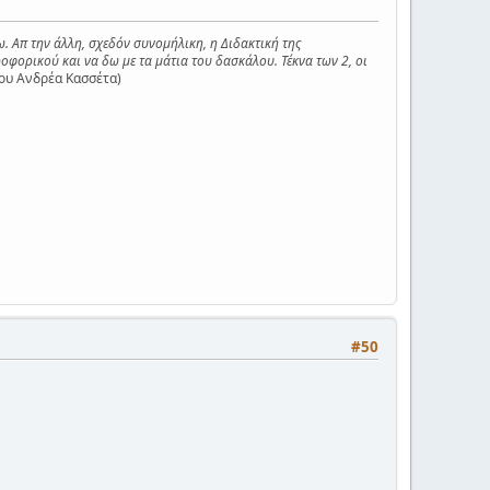
ω. Απ την άλλη, σχεδόν συνομήλικη, η Διδακτική της
οφορικού και να δω με τα μάτια του δασκάλου. Τέκνα των 2, οι
ου Ανδρέα Κασσέτα)
#50