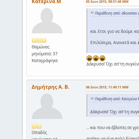
Κατερίνα Μ
05 Ιουν 2015, 08:51:48 ΜΜ
Παράθεση από: dkonetas σ
και έτσι για να δούμε 
Επιλύσιμα, Ανοικτά και
Θαμώνας
μηνύματα: 37
Καταγράφηκε
Δάκρυσα! Όχι απ'τη συγκίνη
Δημήτρης Α. Β.
06 Ιουν 2015, 11:49:11 ΜΜ
Παράθεση από: Κατερίνα Μ
Δάκρυσα! Όχι απ'τη συγκί
.. και που να έβλεπες σε 
Οπαδός
πρέπει να είχε πολύ δύσκο