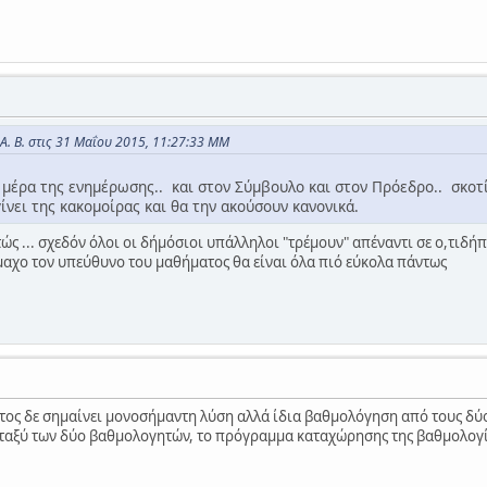
. Β. στις 31 Μαΐου 2015, 11:27:33 ΜΜ
 μέρα της ενημέρωσης.. και στον Σύμβουλο και στον Πρόεδρο.. σκοτ
ίνει της κακομοίρας και θα την ακούσουν κανονικά.
τώς ... σχεδόν όλοι οι δήμόσιοι υπάλληλοι "τρέμουν" απέναντι σε ο,τιδ
ύμμαχο τον υπεύθυνο του μαθήματος θα είναι όλα πιό εύκολα πάντως
τος δε σημαίνει μονοσήμαντη λύση αλλά ίδια βαθμολόγηση από τους δύο β
ταξύ των δύο βαθμολογητών, το πρόγραμμα καταχώρησης της βαθμολογία