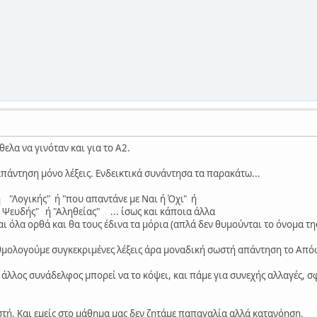
ελα να γινόταν και για το Α2.
απάντηση μόνο λέξεις. Ενδεικτικά συνάντησα τα παρακάτω...
"Λογικής" ή "που απαντάνε με Ναι ή Όχι" ή
 Ψευδής" ή "Αληθείας" ... ίσως και κάποια άλλα
αι όλα ορθά και θα τους έδινα τα μόρια (απλά δεν θυμούνται το όνομα τη
αθμολογούμε συγκεκριμένες λέξεις άρα μοναδική σωστή απάντηση το Από
ο άλλος συνάδελφος μπορεί να το κόψει, και πάμε για συνεχής αλλαγές, 
.
ωστή. Και εμείς στο μάθημα μας δεν ζητάμε παπαγαλία αλλά κατανόηση.