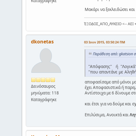
Καταγράφηκε
Μακάρι να ξεκλειδώσει και 
ΈΞΟΔΟΣ_ΑΠΟ_ΛΥΚΕΙΟ <-- ΑΕΙ 
dkonetas
03 Ιουν 2015, 03:50:24 ΠΜ
Παράθεση από: gkatsion σ
"Απόφασης" ή "Λογικά"
"που απαντάνε με Αληθ
αποφασίσαμε από μόνοι μας
Δεινόσαυρος
έχει Αποφασιστικά ή παρεμ
Αντίστοιχα με 6 δίνουμε σ
μηνύματα: 118
Καταγράφηκε
και έτσι για να δούμε και
Επιλύσιμα, Ανοικτά και
Λη