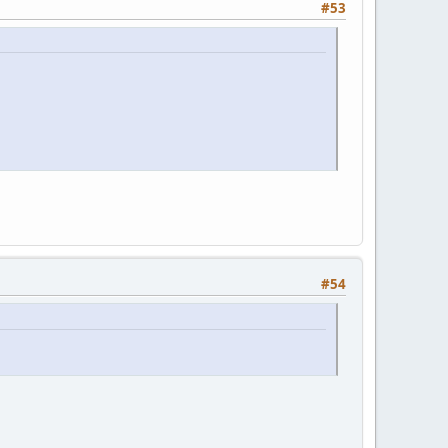
#53
#54