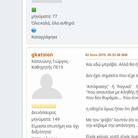
μηνύματα: 77
Όλα καλά, όλα ανθηρά
Καταγράφηκε
gkatsion
02 Ιουν 2015, 05:52:48 ΜΜ
Κατσιώνης Γιώργος -
Και εδώ μπράβο. Αλλά θα ήθ
Καθηγητής ΠΕ19
Δεν έχει σημασία που είχε 
"Απόφασης" ή "Λογικά" ή 
"που απαντάνε με Αληθής ή
που δεν θυμάμαι... που είν
η οδηγία όμως ήταν ότι β
Δεινόσαυρος
μηνύματα: 149
Με τον "φόβο" λοιπόν ότι 
την κόβαμε την απάντηση..
Είμαστε επιστήμη και όχι
δεξιότητα!
Είναι κρίμα, γιατί είναι σ