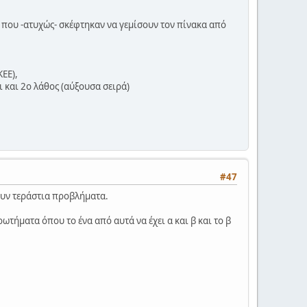
ές που -ατυχώς- σκέφτηκαν να γεμίσουν τον πίνακα από
ΚΕΕ),
ι και 2ο λάθος (αύξουσα σειρά)
#47
ουν τεράστια προβλήματα.
τήματα όπου το ένα από αυτά να έχει α και β και το β