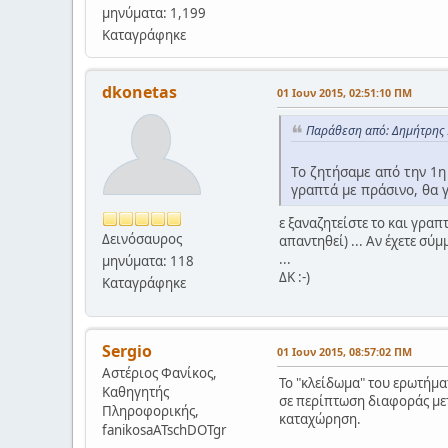
μηνύματα: 1,199
Καταγράφηκε
dkonetas
01 Ιουν 2015, 02:51:10 ΠΜ
Παράθεση από: Δημήτρης Α
Το ζητήσαμε από την 1η
γραπτά με πράσινο, θα γ
ε ξαναζητείστε το και γραπ
Δεινόσαυρος
απαντηθεί) ... Αν έχετε σ
...
μηνύματα: 118
ΔΚ :-)
Καταγράφηκε
Sergio
01 Ιουν 2015, 08:57:02 ΠΜ
Αστέριος Φανίκος,
Το "κλείδωμα" του ερωτήμα
Καθηγητής
σε περίπτωση διαφοράς με
Πληροφορικής,
καταχώρηση.
fanikosaATschDOTgr