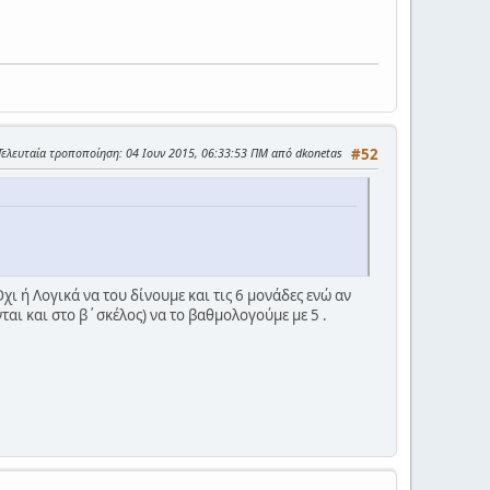
Τελευταία τροποποίηση
: 04 Ιουν 2015, 06:33:53 ΠΜ από dkonetas
#52
 ή Λογικά να του δίνουμε και τις 6 μονάδες ενώ αν
ι και στο β΄σκέλος) να το βαθμολογούμε με 5 .