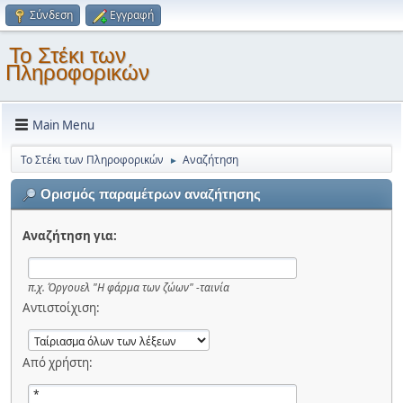
Σύνδεση
Εγγραφή
Το Στέκι των
Πληροφορικών
Main Menu
Το Στέκι των Πληροφορικών
Αναζήτηση
►
Ορισμός παραμέτρων αναζήτησης
Αναζήτηση για:
π.χ.
Όργουελ "Η φάρμα των ζώων" -ταινία
Αντιστοίχιση:
Από χρήστη: