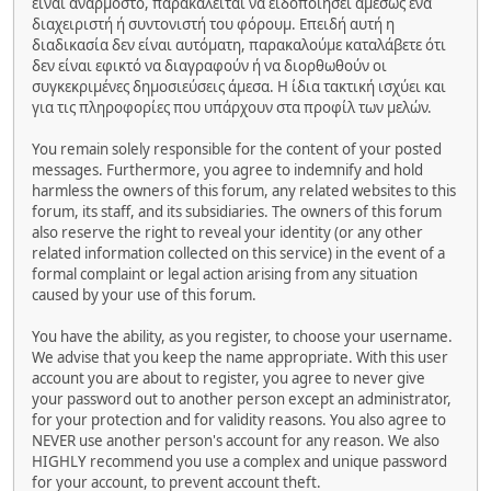
είναι ανάρμοστο, παρακαλείται να ειδοποιήσει αμέσως ένα
διαχειριστή ή συντονιστή του φόρουμ. Επειδή αυτή η
διαδικασία δεν είναι αυτόματη, παρακαλούμε καταλάβετε ότι
δεν είναι εφικτό να διαγραφούν ή να διορθωθούν οι
συγκεκριμένες δημοσιεύσεις άμεσα. Η ίδια τακτική ισχύει και
για τις πληροφορίες που υπάρχουν στα προφίλ των μελών.
You remain solely responsible for the content of your posted
messages. Furthermore, you agree to indemnify and hold
harmless the owners of this forum, any related websites to this
forum, its staff, and its subsidiaries. The owners of this forum
also reserve the right to reveal your identity (or any other
related information collected on this service) in the event of a
formal complaint or legal action arising from any situation
caused by your use of this forum.
You have the ability, as you register, to choose your username.
We advise that you keep the name appropriate. With this user
account you are about to register, you agree to never give
your password out to another person except an administrator,
for your protection and for validity reasons. You also agree to
NEVER use another person's account for any reason. We also
HIGHLY recommend you use a complex and unique password
for your account, to prevent account theft.