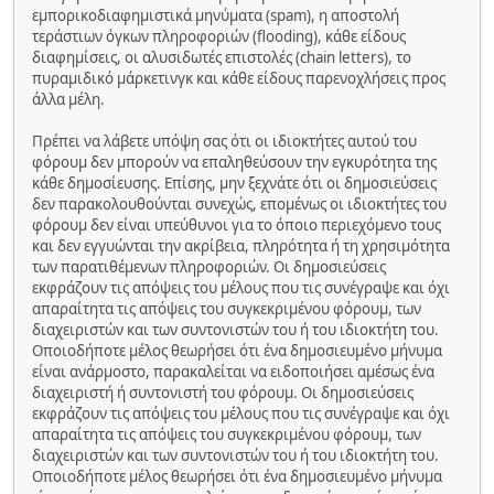
εμπορικοδιαφημιστικά μηνύματα (spam), η αποστολή
τεράστιων όγκων πληροφοριών (flooding), κάθε είδους
διαφημίσεις, οι αλυσιδωτές επιστολές (chain letters), το
πυραμιδικό μάρκετινγκ και κάθε είδους παρενοχλήσεις προς
άλλα μέλη.
Πρέπει να λάβετε υπόψη σας ότι οι ιδιοκτήτες αυτού του
φόρουμ δεν μπορούν να επαληθεύσουν την εγκυρότητα της
κάθε δημοσίευσης. Επίσης, μην ξεχνάτε ότι οι δημοσιεύσεις
δεν παρακολουθούνται συνεχώς, επομένως οι ιδιοκτήτες του
φόρουμ δεν είναι υπεύθυνοι για το όποιο περιεχόμενο τους
και δεν εγγυώνται την ακρίβεια, πληρότητα ή τη χρησιμότητα
των παρατιθέμενων πληροφοριών. Οι δημοσιεύσεις
εκφράζουν τις απόψεις του μέλους που τις συνέγραψε και όχι
απαραίτητα τις απόψεις του συγκεκριμένου φόρουμ, των
διαχειριστών και των συντονιστών του ή του ιδιοκτήτη του.
Οποιοδήποτε μέλος θεωρήσει ότι ένα δημοσιευμένο μήνυμα
είναι ανάρμοστο, παρακαλείται να ειδοποιήσει αμέσως ένα
διαχειριστή ή συντονιστή του φόρουμ. Οι δημοσιεύσεις
εκφράζουν τις απόψεις του μέλους που τις συνέγραψε και όχι
απαραίτητα τις απόψεις του συγκεκριμένου φόρουμ, των
διαχειριστών και των συντονιστών του ή του ιδιοκτήτη του.
Οποιοδήποτε μέλος θεωρήσει ότι ένα δημοσιευμένο μήνυμα