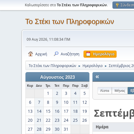
Καλωσορίσατε στο
Το Στέκι των Πληροφορικών
.
Σύνδεσ
Το Στέκι των Πληροφορικών
09 Αυγ 2026, 11:08:34 ΠΜ
Αρχική
Αναζήτηση
Ημερολόγιο
Το Στέκι των Πληροφορικών
Ημερολόγιο
Σεπτέμβριος 2
►
►
«
Αύγουστος 2023
Κυρ
Δευ
Τρι
Τετ
Πεμ
Παρ
Σαβ
Λίστα
Μήνας
Ε
1
2
3
4
5
6
7
8
9
10
11
12
Σεπτέμβ
13
14
15
16
17
18
19
20
21
22
23
24
25
26
Ημέρα
27
28
29
30
31