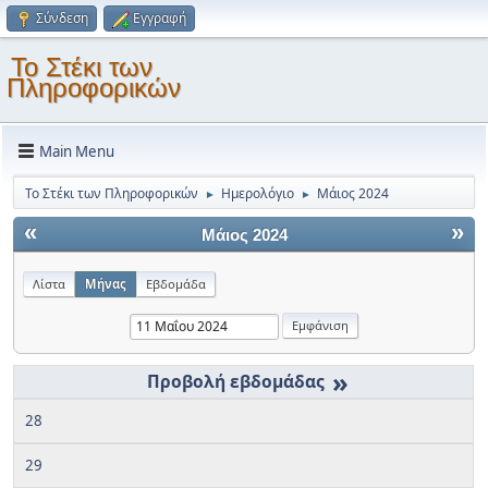
Σύνδεση
Εγγραφή
Το Στέκι των
Πληροφορικών
Main Menu
Το Στέκι των Πληροφορικών
Ημερολόγιο
Μάιος 2024
►
►
«
»
Μάιος 2024
Λίστα
Μήνας
Εβδομάδα
»
28
29