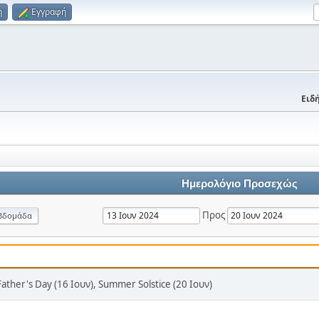
η
Εγγραφή
Ειδή
Ημερολόγιο Προσεχώς
Προς
βδομάδα
Father's Day (16 Ιουν), Summer Solstice (20 Ιουν)