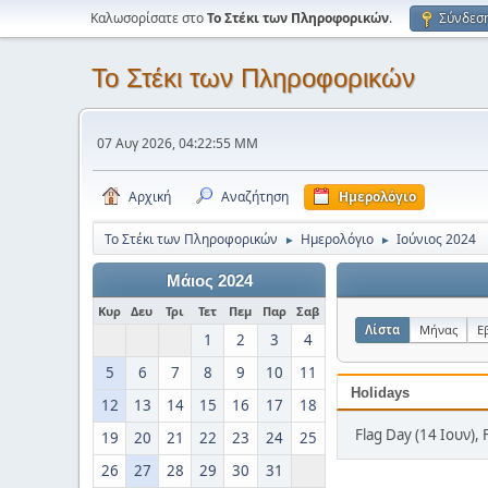
Καλωσορίσατε στο
Το Στέκι των Πληροφορικών
.
Σύνδεσ
Το Στέκι των Πληροφορικών
07 Αυγ 2026, 04:22:55 ΜΜ
Αρχική
Αναζήτηση
Ημερολόγιο
Το Στέκι των Πληροφορικών
Ημερολόγιο
Ιούνιος 2024
►
►
Μάιος 2024
Κυρ
Δευ
Τρι
Τετ
Πεμ
Παρ
Σαβ
Λίστα
Μήνας
Ε
1
2
3
4
5
6
7
8
9
10
11
Holidays
12
13
14
15
16
17
18
Flag Day (14 Ιουν), 
19
20
21
22
23
24
25
26
27
28
29
30
31