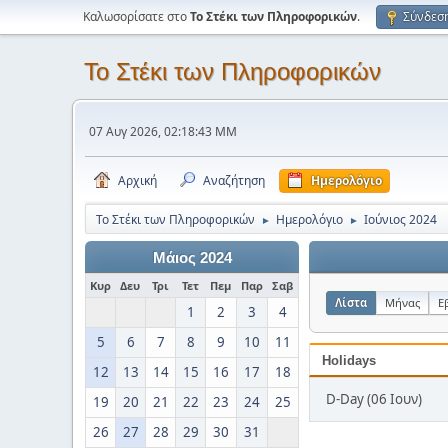
Καλωσορίσατε στο
Το Στέκι των Πληροφορικών
.
Σύνδεσ
Το Στέκι των Πληροφορικών
07 Αυγ 2026, 02:18:43 ΜΜ
Αρχική
Αναζήτηση
Ημερολόγιο
Το Στέκι των Πληροφορικών
Ημερολόγιο
Ιούνιος 2024
►
►
Μάιος 2024
Κυρ
Δευ
Τρι
Τετ
Πεμ
Παρ
Σαβ
Λίστα
Μήνας
Ε
1
2
3
4
5
6
7
8
9
10
11
Holidays
12
13
14
15
16
17
18
D-Day (06 Ιουν)
19
20
21
22
23
24
25
26
27
28
29
30
31