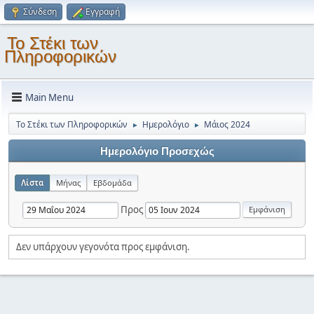
Σύνδεση
Εγγραφή
Το Στέκι των
Πληροφορικών
Main Menu
Το Στέκι των Πληροφορικών
Ημερολόγιο
Μάιος 2024
►
►
Ημερολόγιο Προσεχώς
Λίστα
Μήνας
Εβδομάδα
Προς
Δεν υπάρχουν γεγονότα προς εμφάνιση.