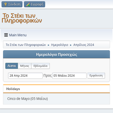
Σύνδεση
Εγγραφή
Το Στέκι των
Πληροφορικών
Main Menu
Το Στέκι των Πληροφορικών
Ημερολόγιο
Απρίλιος 2024
►
►
Ημερολόγιο Προσεχώς
Λίστα
Μήνας
Εβδομάδα
Προς
Holidays
Cinco de Mayo (05 Μαΐου)