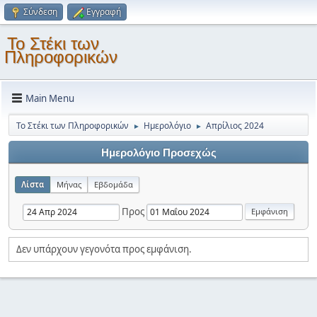
Σύνδεση
Εγγραφή
Το Στέκι των
Πληροφορικών
Main Menu
Το Στέκι των Πληροφορικών
Ημερολόγιο
Απρίλιος 2024
►
►
Ημερολόγιο Προσεχώς
Λίστα
Μήνας
Εβδομάδα
Προς
Δεν υπάρχουν γεγονότα προς εμφάνιση.