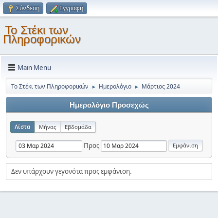
Σύνδεση
Εγγραφή
Το Στέκι των
Πληροφορικών
Main Menu
Το Στέκι των Πληροφορικών
Ημερολόγιο
Μάρτιος 2024
►
►
Ημερολόγιο Προσεχώς
Λίστα
Μήνας
Εβδομάδα
Προς
Δεν υπάρχουν γεγονότα προς εμφάνιση.