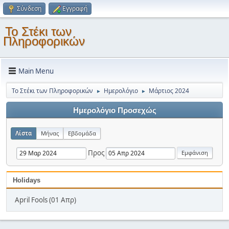
Σύνδεση
Εγγραφή
Το Στέκι των
Πληροφορικών
Main Menu
Το Στέκι των Πληροφορικών
Ημερολόγιο
Μάρτιος 2024
►
►
Ημερολόγιο Προσεχώς
Λίστα
Μήνας
Εβδομάδα
Προς
Holidays
April Fools (01 Απρ)