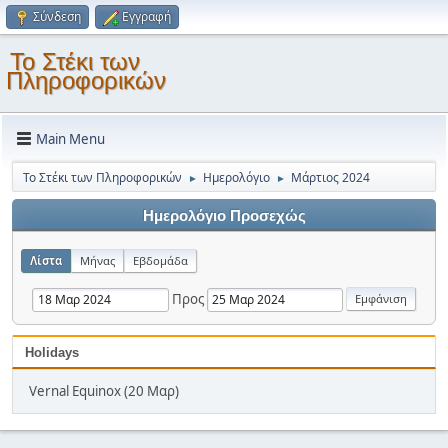
Σύνδεση
Εγγραφή
Το Στέκι των
Πληροφορικών
Main Menu
Το Στέκι των Πληροφορικών
Ημερολόγιο
Μάρτιος 2024
►
►
Ημερολόγιο Προσεχώς
Λίστα
Μήνας
Εβδομάδα
Προς
Holidays
Vernal Equinox (20 Μαρ)