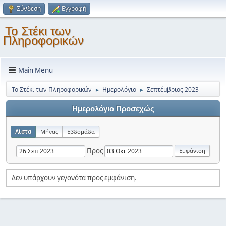
Σύνδεση
Εγγραφή
Το Στέκι των
Πληροφορικών
Main Menu
Το Στέκι των Πληροφορικών
Ημερολόγιο
Σεπτέμβριος 2023
►
►
Ημερολόγιο Προσεχώς
Λίστα
Μήνας
Εβδομάδα
Προς
Δεν υπάρχουν γεγονότα προς εμφάνιση.