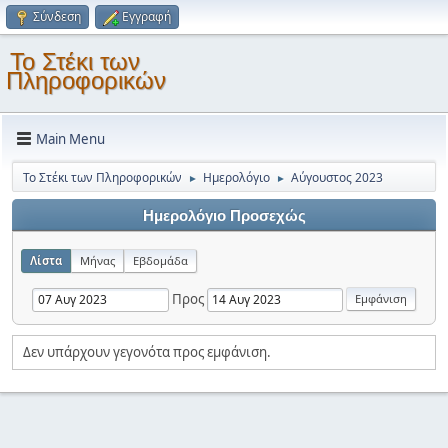
Σύνδεση
Εγγραφή
Το Στέκι των
Πληροφορικών
Main Menu
Το Στέκι των Πληροφορικών
Ημερολόγιο
Αύγουστος 2023
►
►
Ημερολόγιο Προσεχώς
Λίστα
Μήνας
Εβδομάδα
Προς
Δεν υπάρχουν γεγονότα προς εμφάνιση.