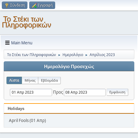
Σύνδεση
Εγγραφή
Το Στέκι των
Πληροφορικών
Main Menu
Το Στέκι των Πληροφορικών
Ημερολόγιο
Απρίλιος 2023
►
►
Ημερολόγιο Προσεχώς
Λίστα
Μήνας
Εβδομάδα
Προς
Holidays
April Fools (01 Απρ)