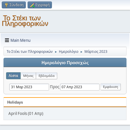
Σύνδεση
Εγγραφή
Το Στέκι των
Πληροφορικών
Main Menu
Το Στέκι των Πληροφορικών
Ημερολόγιο
Μάρτιος 2023
►
►
Ημερολόγιο Προσεχώς
Λίστα
Μήνας
Εβδομάδα
Προς
Holidays
April Fools (01 Απρ)