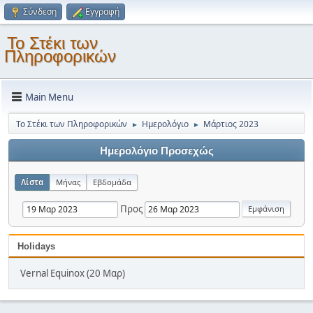
Σύνδεση
Εγγραφή
Το Στέκι των
Πληροφορικών
Main Menu
Το Στέκι των Πληροφορικών
Ημερολόγιο
Μάρτιος 2023
►
►
Ημερολόγιο Προσεχώς
Λίστα
Μήνας
Εβδομάδα
Προς
Holidays
Vernal Equinox (20 Μαρ)