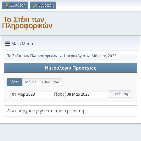
Σύνδεση
Εγγραφή
Το Στέκι των
Πληροφορικών
Main Menu
Το Στέκι των Πληροφορικών
Ημερολόγιο
Μάρτιος 2023
►
►
Ημερολόγιο Προσεχώς
Λίστα
Μήνας
Εβδομάδα
Προς
Δεν υπάρχουν γεγονότα προς εμφάνιση.