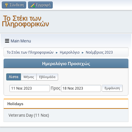
Σύνδεση
Εγγραφή
Το Στέκι των
Πληροφορικών
Main Menu
Το Στέκι των Πληροφορικών
Ημερολόγιο
Νοέμβριος 2023
►
►
Ημερολόγιο Προσεχώς
Λίστα
Μήνας
Εβδομάδα
Προς
Holidays
Veterans Day (11 Νοε)