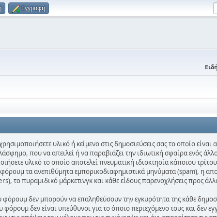
η
Εγγραφή
Ειδή
χρησιμοποιήσετε υλικό ή κείμενο στις δημοσιεύσεις σας το οποίο είναι
λάσφημο, που να απειλεί ή να παραβιάζει την ιδιωτική σφαίρα ενός άλλο
ποιήσετε υλικό το οποίο αποτελεί πνευματική ιδιοκτησία κάποιου τρίτου
ο φόρουμ τα ανεπιθύμητα εμπορικοδιαφημιστικά μηνύματα (spam), η απ
ters), το πυραμιδικό μάρκετινγκ και κάθε είδους παρενοχλήσεις προς άλλ
ου φόρουμ δεν μπορούν να επαληθεύσουν την εγκυρότητα της κάθε δημοσίε
 φόρουμ δεν είναι υπεύθυνοι για το όποιο περιεχόμενο τους και δεν εγ