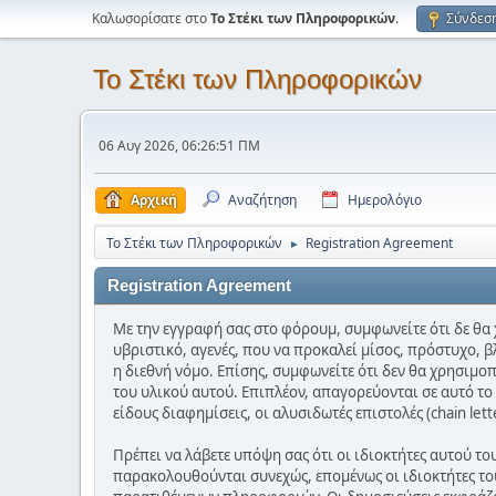
Καλωσορίσατε στο
Το Στέκι των Πληροφορικών
.
Σύνδεσ
Το Στέκι των Πληροφορικών
06 Αυγ 2026, 06:26:51 ΠΜ
Αρχική
Αναζήτηση
Ημερολόγιο
Το Στέκι των Πληροφορικών
Registration Agreement
►
Registration Agreement
Με την εγγραφή σας στο φόρουμ, συμφωνείτε ότι δε θα 
υβριστικό, αγενές, που να προκαλεί μίσος, πρόστυχο, β
η διεθνή νόμο. Επίσης, συμφωνείτε ότι δεν θα χρησιμο
του υλικού αυτού. Επιπλέον, απαγορεύονται σε αυτό τ
είδους διαφημίσεις, οι αλυσιδωτές επιστολές (chain let
Πρέπει να λάβετε υπόψη σας ότι οι ιδιοκτήτες αυτού τ
παρακολουθούνται συνεχώς, επομένως οι ιδιοκτήτες του