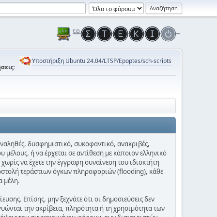
Υποστήριξη Ubuntu 24.04/LTSP/Epoptes/sch-scripts
σεις:
 αναληθές, δυσφημιστικό, συκοφαντικό, ανακριβές,
υ μέλους, ή να έρχεται σε αντίθεση με κάποιον ελληνικό
 χωρίς να έχετε την έγγραφη συναίνεση του ιδιοκτήτη
οστολή τεράστιων όγκων πληροφοριών (flooding), κάθε
α μέλη.
υσης. Επίσης, μην ξεχνάτε ότι οι δημοσιεύσεις δεν
γυώνται την ακρίβεια, πληρότητα ή τη χρησιμότητα των