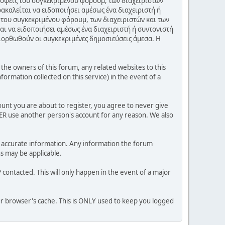
πόψεις του συγκεκριμένου φόρουμ, των διαχειριστών
ακαλείται να ειδοποιήσει αμέσως ένα διαχειριστή ή
 του συγκεκριμένου φόρουμ, των διαχειριστών και των
αι να ειδοποιήσει αμέσως ένα διαχειριστή ή συντονιστή
διορθωθούν οι συγκεκριμένες δημοσιεύσεις άμεσα. Η
he owners of this forum, any related websites to this
nformation collected on this service) in the event of a
ount you are about to register, you agree to never give
VER use another person's account for any reason. We also
 and accurate information. Any information the forum
ns may be applicable.
contacted. This will only happen in the event of a major
our browser's cache. This is ONLY used to keep you logged