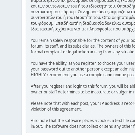
παρατιθέμενων πληροφοριών. Οι δημοσιεύσεις εκφράζου
και των συντονιστών του ή του ιδιοκτήτη του. Οποιοδή
συντονιστή του φόρουμ. Οι δημοσιεύσεις εκφράζουν τις
συντονιστών του ή του ιδιοκτήτη του. Οποιοδήποτε μέλ
του φόρουμ. Επειδή αυτή η διαδικασία δεν είναι αυτόμ
ίδια τακτική ισχύει και για τις πληροφορίες που υπάρχ
You remain solely responsible for the content of your p
forum, its staff, and its subsidiaries. The owners of this 
formal complaint or legal action arising from any situati
You have the ability, as you register, to choose your us
your password out to another person except an administr
HIGHLY recommend you use a complex and unique passwo
After you register and login to this forum, you will be ab
owner or staff determines to be inaccurate or vulgar in 
Please note that with each post, your IP address is reco
violation of this agreement.
Also note that the software places a cookie, a text file
in/out. The software does not collect or send any other