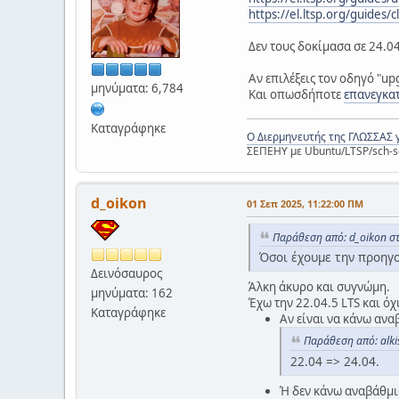
https://el.ltsp.org/guides/
Δεν τους δοκίμασα σε 24.04
Αν επιλέξεις τον οδηγό "up
μηνύματα: 6,784
Και οπωσδήποτε
επανεγκατ
Καταγράφηκε
Ο Διερμηνευτής της ΓΛΩΣΣΑΣ 
ΣΕΠΕΗΥ με Ubuntu/LTSP/sch-s
d_oikon
01 Σεπ 2025, 11:22:00 ΠΜ
Παράθεση από: d_oikon στ
Όσοι έχουμε την προηγο
Δεινόσαυρος
Άλκη άκυρο και συγνώμη.
μηνύματα: 162
Έχω την 22.04.5 LTS και όχ
Καταγράφηκε
Αν είναι να κάνω ανα
Παράθεση από: alki
22.04 => 24.04.
Ή δεν κάνω αναβάθμισ