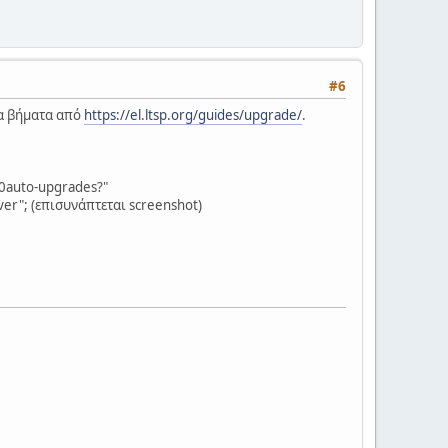
#6
τα βήματα από
https://el.ltsp.org/guides/upgrade/
.
20auto-upgrades?"
rver"; (επισυνάπτεται screenshot)