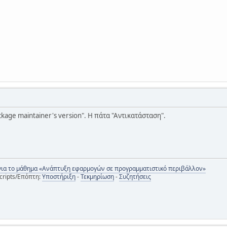
package maintainer's version". Η πάτα "Αντικατάσταση".
για το μάθημα «Ανάπτυξη εφαρμογών σε προγραμματιστικό περιβάλλον»
cripts/Επόπτη:
Υποστήριξη
-
Τεκμηρίωση
-
Συζητήσεις