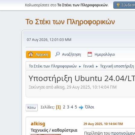
Καλωσορίσατε στο
Το Στέκι των Πληροφορικών
.
Σύνδεσ
Το Στέκι των Πληροφορικών
07 Αυγ 2026, 12:01:03 ΜΜ
Αρχική
Αναζήτηση
Ημερολόγιο
Το Στέκι των Πληροφορικών
Γενικά
Τεχνική υποστήριξη
►
►
Υποστήριξη Ubuntu 24.04/LT
Ξεκίνησε από alkisg, 29 Αυγ 2025, 10:14:04 ΠΜ
2
3
4
5
Όλοι
Σελίδες
1
Κάτω
alkisg
29 Αυγ 2025, 10:14:04 ΠΜ
Τεχνικός / καθαρίστρια
Περίληψη του
προηγούμεν