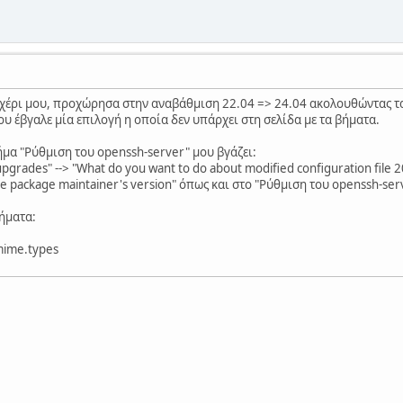
ο χέρι μου, προχώρησα στην αναβάθμιση 22.04 => 24.04 ακολουθώντας 
υ έβγαλε μία επιλογή η οποία δεν υπάρχει στη σελίδα με τα βήματα.
βήμα "Ρύθμιση του openssh-server" μου βγάζει:
grades" --> "What do you want to do about modified configuration file 
 the package maintainer's version" όπως και στο "Ρύθμιση του openssh-se
βήματα:
mime.types