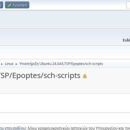
η
Εγγραφή
Ειδή
Linux
Υποστήριξη Ubuntu 24.04/LTSP/Epoptes/sch-scripts
►
►
SP/Epoptes/sch-scripts
ου επεισοδίου
: λόγω γραφειοκρατικών αστοχιών του Υπουργείου και του