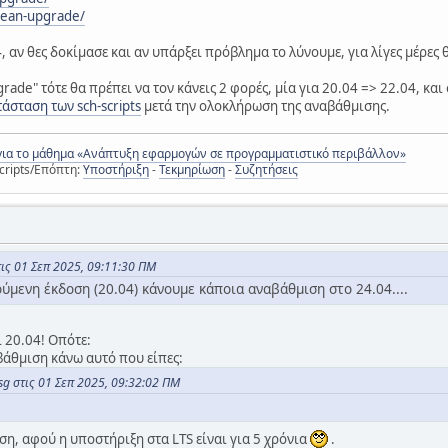
clean-upgrade/
, αν θες δοκίμασε και αν υπάρξει πρόβλημα το λύνουμε, για λίγες μέρες
grade" τότε θα πρέπει να τον κάνεις 2 φορές, μία για 20.04 => 22.04, και
άσταση των sch-scripts
μετά την ολοκλήρωση της αναβάθμισης.
για το μάθημα «Ανάπτυξη εφαρμογών σε προγραμματιστικό περιβάλλον»
cripts/Επόπτη:
Υποστήριξη
-
Τεκμηρίωση
-
Συζητήσεις
ις 01 Σεπ 2025, 09:11:30 ΠΜ
ύμενη έκδοση (20.04) κάνουμε κάποια αναβάθμιση στο 24.04....
ι 20.04! Οπότε:
βάθμιση κάνω αυτό που είπες:
sg στις 01 Σεπ 2025, 09:32:02 ΠΜ
η, αφού η υποστήριξη στα LTS είναι για 5 χρόνια
.