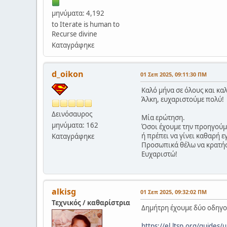
μηνύματα: 4,192
to Iterate is human to
Recurse divine
Καταγράφηκε
d_oikon
01 Σεπ 2025, 09:11:30 ΠΜ
Καλό μήνα σε όλους και κα
Άλκη, ευχαριστούμε πολύ!
Δεινόσαυρος
Μία ερώτηση.
μηνύματα: 162
Όσοι έχουμε την προηγούμε
ή πρέπει να γίνει καθαρή 
Καταγράφηκε
Προσωπικά θέλω να κρατήσ
Ευχαριστώ!
alkisg
01 Σεπ 2025, 09:32:02 ΠΜ
Τεχνικός / καθαρίστρια
Δημήτρη έχουμε δύο οδηγο
https://el.ltsp.org/guides/