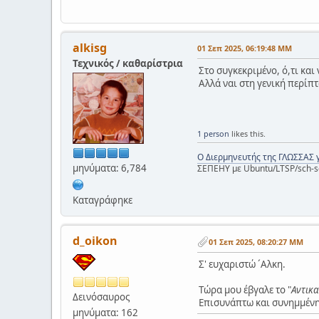
alkisg
01 Σεπ 2025, 06:19:48 ΜΜ
Τεχνικός / καθαρίστρια
Στο συγκεκριμένο, ό,τι και
Αλλά ναι στη γενική περίπτω
1 person
likes this.
Ο Διερμηνευτής της ΓΛΩΣΣΑΣ 
μηνύματα: 6,784
ΣΕΠΕΗΥ με Ubuntu/LTSP/sch-s
Καταγράφηκε
d_oikon
01 Σεπ 2025, 08:20:27 ΜΜ
Σ' ευχαριστώ ´Aλκη.
Tώρα μου έβγαλε το "
Aντικ
Δεινόσαυρος
Eπισυνάπτω και συνημμένη
μηνύματα: 162