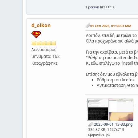
1 person
likes this.
d_oikon
01 Σεπ 2025, 01:36:03 ΜΜ
Λοιπόν, επειδή με τρώει τ
Όλα προχωράνε οκ, αλλά μο
Δεινόσαυρος
Για την ακρίβεια, μετά το 
μηνύματα: 162
"Ρύθμιση του unattended-up
Καταγράφηκε
Κι εδώ επιλέγω το "install
Επίσης δεν μου έβγαλε τα 
Ρύθμιση του firefox
Αντικατάσταση /etc/
2025-09-01_13-33.png
335.37 KB, 1477x713
εμφανίστηκε