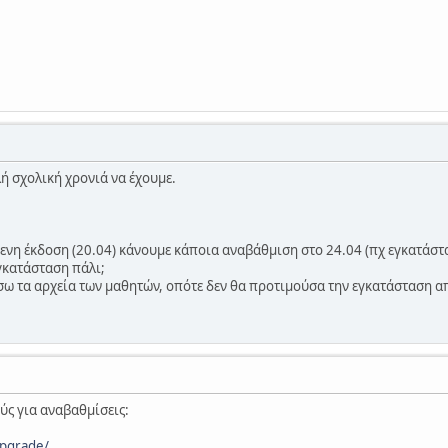
λή σχολική χρονιά να έχουμε.
νη έκδοση (20.04) κάνουμε κάποια αναβάθμιση στο 24.04 (πχ εγκατάστα
εγκατάσταση πάλι;
ω τα αρχεία των μαθητών, οπότε δεν θα προτιμούσα την εγκατάσταση απ
ύς για αναβαθμίσεις:
upgrade/