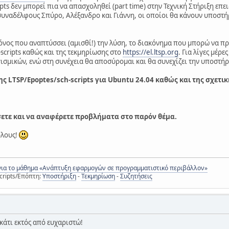
pts δεν μπορεί πια να απασχοληθεί (part time) στην Τεχνική Στήριξη επε
συναδέλφους Σπύρο, Αλέξανδρο και Γιάννη, οι οποίοι θα κάνουν υποστήρ
νος που αναπτύσσει (αμισθί!) την λύση, το διακόνημα που μπορώ να πρ
scripts καθώς και της τεκμηρίωσης στο
https://el.ltsp.org
. Για λίγες μέ
ισμικών, ενώ στη συνέχεια θα αποσύρομαι και θα συνεχίζει την υποστήρ
ς LTSP/Epoptes/sch-scripts για Ubuntu 24.04 καθώς και της σχετικ
σετε και να αναφέρετε προβλήματα στο παρόν θέμα.
όλους!
για το μάθημα «Ανάπτυξη εφαρμογών σε προγραμματιστικό περιβάλλον»
cripts/Επόπτη:
Υποστήριξη
-
Τεκμηρίωση
-
Συζητήσεις
κάτι εκτός από ευχαριστώ!