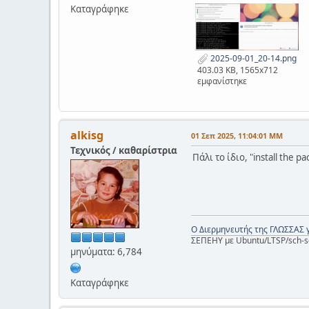
Καταγράφηκε
2025-09-01_20-14.png
403.03 KB, 1565x712
εμφανίστηκε
alkisg
01 Σεπ 2025, 11:04:01 ΜΜ
Τεχνικός / καθαρίστρια
Πάλι το ίδιο, "install the 
Ο Διερμηνευτής της ΓΛΩΣΣΑΣ 
ΣΕΠΕΗΥ με Ubuntu/LTSP/sch-s
μηνύματα: 6,784
Καταγράφηκε