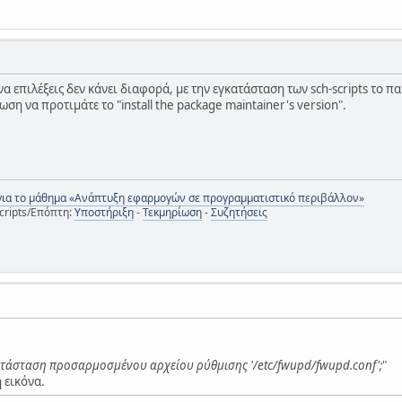
 να επιλέξεις δεν κάνει διαφορά, με την εγκατάσταση των sch-scripts το
ση να προτιμάτε το "install the package maintainer's version".
για το μάθημα «Ανάπτυξη εφαρμογών σε προγραμματιστικό περιβάλλον»
cripts/Επόπτη:
Υποστήριξη
-
Τεκμηρίωση
-
Συζητήσεις
ατάσταση προσαρμοσμένου αρχείου ρύθμισης '/etc/fwupd/fwupd.conf';
"
 εικόνα.