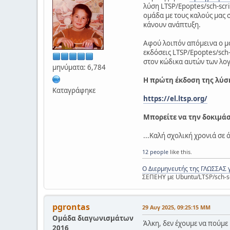
λύση LTSP/Epoptes/sch-scri
ομάδα με τους καλούς μας 
κάνουν ανάπτυξη.
Αφού λοιπόν απόμεινα ο μό
εκδόσεις LTSP/Epoptes/sch-
στον κώδικα αυτών των λογ
μηνύματα: 6,784
Η πρώτη έκδοση της λύση
Καταγράφηκε
https://el.ltsp.org/
Μπορείτε να την δοκιμά
...Καλή σχολική χρονιά σε 
12 people
like this.
Ο Διερμηνευτής της ΓΛΩΣΣΑΣ 
ΣΕΠΕΗΥ με Ubuntu/LTSP/sch-s
pgrontas
29 Αυγ 2025, 09:25:15 ΜΜ
Ομάδα διαγωνισμάτων
Άλκη, δεν έχουμε να πούμε 
2016