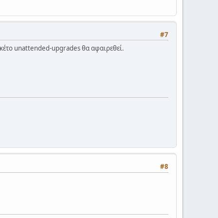
#7
 πακέτο unattended-upgrades θα αφαιρεθεί.
#8