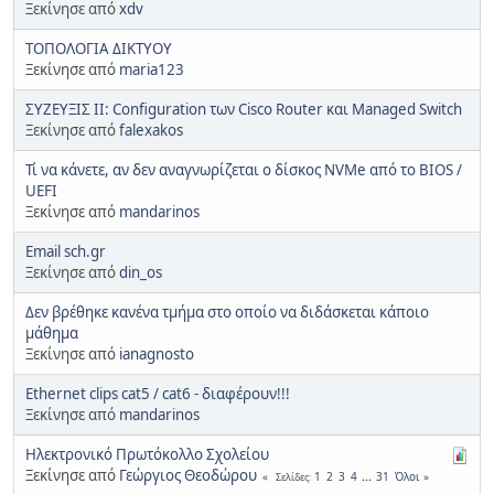
Ξεκίνησε από
xdv
ΤΟΠΟΛΟΓΙΑ ΔΙΚΤΥΟΥ
Ξεκίνησε από
maria123
ΣΥΖΕΥΞΙΣ ΙΙ: Configuration των Cisco Router και Managed Switch
Ξεκίνησε από
falexakos
Τί να κάνετε, αν δεν αναγνωρίζεται ο δίσκος NVMe από το BIOS /
UEFI
Ξεκίνησε από
mandarinos
Email sch.gr
Ξεκίνησε από
din_os
Δεν βρέθηκε κανένα τμήμα στο οποίο να διδάσκεται κάποιο
μάθημα
Ξεκίνησε από
ianagnosto
Ethernet clips cat5 / cat6 - διαφέρουν!!!
Ξεκίνησε από
mandarinos
Ηλεκτρονικό Πρωτόκολλο Σχολείου
Ξεκίνησε από
Γεώργιος Θεοδώρου
1
2
3
4
...
31
Όλοι
Σελίδες