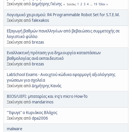
Ξεκίνησε από
Δημήτρης Γκίνης
1
2
3
4
...
19
Όλοι
Σελίδες
Λογισμικό χειρισμού: R4 Programmable Robot Set for S.T.E.M.
Ξεκίνησε από
falexakos
Εξαγωγή βαθμών πανελληνίων από βεβαιώσεις συμμετοχής σε
λογιστικό φύλλο
Ξεκίνησε από
brezas
Εναλλακτική πρόταση για δημιουργία καταστάσεων
βαθμολογίας ανά εκπαιδευτικό
Ξεκίνησε από
brezas
LabSchool Exams - Ανοιχτού κώδικα εφαρμογή αξιολόγησης
γνώσεων για σχολεία
Ξεκίνησε από
Δημήτρης Κανάς
BIOS/UEFI: μπαταρίες και irq's micro How-To
Ξεκίνησε από
mandarinos
"'Εφυγε" ο Κυριάκος Βλάχος
Ξεκίνησε από
dpa2006
malware