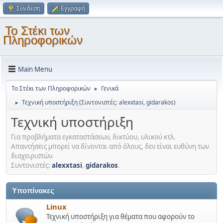
Σύνδεση
Εγγραφή
Το Στέκι των
Πληροφορικών
Main Menu
Το Στέκι των Πληροφορικών
Γενικά
►
Τεχνική υποστήριξη
(Συντονιστές:
alexxtasi
,
gidarakos
)
►
Τεχνική υποστήριξη
Για προβλήματα εγκαταστάσεων, δικτύου, υλικού κτλ.
Απαντήσεις μπορεί να δίνονται από όλους, δεν είναι ευθύνη των
διαχειριστών.
Συντονιστές:
alexxtasi
,
gidarakos
.
Υποπίνακες
Linux
Τεχνική υποστήριξη για θέματα που αφορούν το