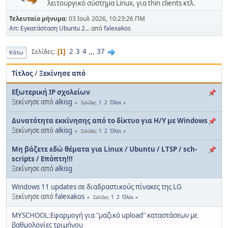
λειτουργικό σύστημα Linux, για thin clients κτλ.
Τελευταίο μήνυμα:
03 Ιουλ 2026, 10:23:26 ΠΜ
Απ: Εγκατάσταση Ubuntu 2...
από
falexakos
2
3
4
...
37
Σελίδες
1
Κάτω
Τίτλος
/
Ξεκίνησε από
Εξωτερική IP σχολείων
Ξεκίνησε από
alkisg
1
2
Όλοι
Σελίδες
Δυνατότητα εκκίνησης από το δίκτυο για Η/Υ με Windows
Ξεκίνησε από
alkisg
1
2
Όλοι
Σελίδες
Μη βάζετε εδώ θέματα για Linux / Ubuntu / LTSP / sch-
scripts / Επόπτη!!!
Ξεκίνησε από
alkisg
Windows 11 updates σε διαδραστικούς πίνακες της LG
Ξεκίνησε από
falexakos
1
2
Όλοι
Σελίδες
MYSCHOOL:Εφαρμογή για "μαζικό upload" καταστάσεων με
βαθμολογίες τριμήνου