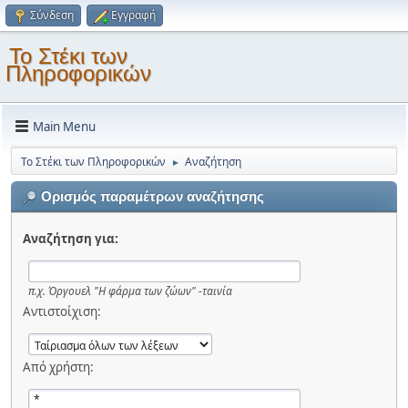
Σύνδεση
Εγγραφή
Το Στέκι των
Πληροφορικών
Main Menu
Το Στέκι των Πληροφορικών
Αναζήτηση
►
Ορισμός παραμέτρων αναζήτησης
Αναζήτηση για:
π.χ.
Όργουελ "Η φάρμα των ζώων" -ταινία
Αντιστοίχιση:
Από χρήστη: