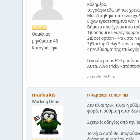
Καλημέρα,
τα γράφω εδώ μήπως χρειασ
Μας ζητήθηκε από ένα σχολ
Είχαν εγκατεστημένα win11 
Βήματα που έγιναν κ λειτού
1)Configure Legacy Support
Θαμώνας
2)Boot option--->τικ στο N
μηνύματα: 48
3)Startup Delay 5s (αν το 
Καταγράφηκε
4)"Ανέβασμα" της επιλογής 
Γενικότερα:με F10 μπαίνουμ
Αυτά. Λίγο tricky κατάστασ
5 people
like this.
markakis
17 Φεβ 2026, 11:18:34 ΠΜ
Working Dead
Δεν είναι τρικ, είναι η ρύ
φορές η ρύθμιση αυτή δεν ε
Σχετικές οδηγίες από την 
Το νήμα αυτό θα μπορούσες
διάφορους υπολογιστές