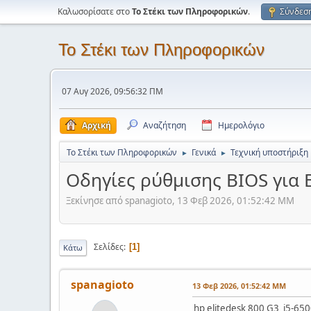
Καλωσορίσατε στο
Το Στέκι των Πληροφορικών
.
Σύνδεσ
Το Στέκι των Πληροφορικών
07 Αυγ 2026, 09:56:32 ΠΜ
Αρχική
Αναζήτηση
Ημερολόγιο
Το Στέκι των Πληροφορικών
Γενικά
Τεχνική υποστήριξη
►
►
Οδηγίες ρύθμισης BIOS για
Ξεκίνησε από spanagioto, 13 Φεβ 2026, 01:52:42 ΜΜ
Σελίδες
1
Κάτω
spanagioto
13 Φεβ 2026, 01:52:42 ΜΜ
hp elitedesk 800 G3 i5-65