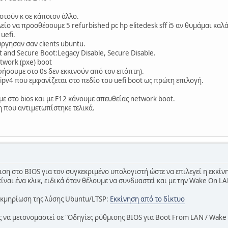
τούν κ σε κάποιον άλλο.
είο να προσθέσουμε 5 refurbished pc hp elitedesk sff i5 αν θυμάμαι κα
uefi.
ργησαν σαν clients ubuntu.
 and Secure Boot:Legacy Disable, Secure Disable.
etwork (pxe) boot
αφήσουμε στο 0s δεν εκκινούν από τον επόπτη).
ipv4 που εμφανίζεται στο πεδίο του uefi boot ως πρώτη επιλογή.
ε στο bios και με F12 κάνουμε απευθείας network boot.
η που αντιμετωπίστηκε τελικά.
θμιση στο BIOS για τον συγκεκριμένο υπολογιστή ώστε να επιλεγεί η εκκ
ίναι ένα κλικ, ειδικά όταν θέλουμε να συνδυαστεί και με την Wake On L
Τεκμηρίωση της λύσης Ubuntu/LTSP:
Εκκίνηση από το δίκτυο
 να μετονομαστεί σε "Οδηγίες ρύθμισης BIOS για Boot From LAN / Wake