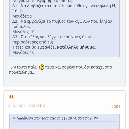
Να γράψετε αλγόριθμο ο οποίος:
∆1. Να διαβάζει το αποτέλεσμα κάθε αγώνα (δηλαδή Ν,
Ι ή Η).
Μονάδες 5
∆2. Να εμφανίζει το πλήθος των αγώνων που έληξαν
ισόπαλοι.
Μονάδες 10
∆3. Στο τέλος να ελέγχει αν οι Νίκες ήταν
περισσότερες από τις
Ήττες και θα εμφανίζει
κατάλληλο μήνυμα
.
Μονάδες 10
Τι 'ν τούτο πάλι;
πείτε και σε μένα που δεν κατέχει από
πρωτάθλημα...
itt
21 Δεκ 2014, 10:02:05 ΠΜ
#201
Παράθεση από: eara στις 21 Δεκ 2014, 05:18:42 ΠΜ