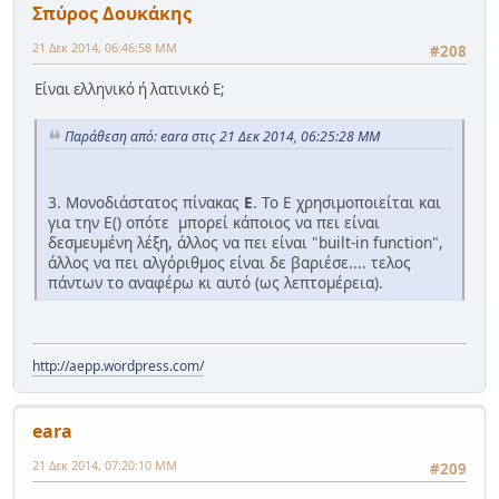
Σπύρος Δουκάκης
21 Δεκ 2014, 06:46:58 ΜΜ
#208
Είναι ελληνικό ή λατινικό Ε;
Παράθεση από: eara στις 21 Δεκ 2014, 06:25:28 ΜΜ
3. Μονοδιάστατος πίνακας
Ε
. Το Ε χρησιμοποιείται και
για την Ε() οπότε μπορεί κάποιος να πει είναι
δεσμευμένη λέξη, άλλος να πει είναι "built-in function",
άλλος να πει αλγόριθμος είναι δε βαριέσε.... τελος
πάντων το αναφέρω κι αυτό (ως λεπτομέρεια).
http://aepp.wordpress.com/
eara
21 Δεκ 2014, 07:20:10 ΜΜ
#209