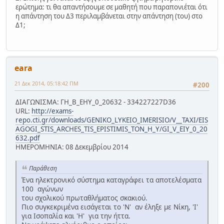
ερώτημα: τι θα απαντήσουμε σε μαθητή που παραπονιέται ότι
η απάντηση του Δ3 περιλαμβάνεται στην απάντηση (του) στο
Δ1;
eara
21 Δεκ 2014, 05:18:42 ΠΜ
#200
ΔΙΑΓΩΝΙΣΜΑ: ΓΗ_Β_ΕΗΥ_0_20632 - 334227227D36
URL:
http://exams-
repo.cti.gr/downloads/GENIKO_LYKEIO_IMERISIO/V__TAXI/EIS
AGOGI_STIS_ARCHES_TIS_EPISTIMIS_TON_H_Y/GI_V_EIY_0_20
632.pdf
ΗΜΕΡΟΜΗΝΙΑ: 08 Δεκεμβρίου 2014
Παράθεση
Ένα ηλεκτρονικό σύστημα καταγράφει τα αποτελέσματα
100 αγώνων
του σχολικού πρωταθλήματος σκακιού.
Πιο συγκεκριμένα εισάγεται το 'Ν' αν έληξε με Νίκη, 'Ι'
για Ισοπαλία και 'Η' για την ήττα.