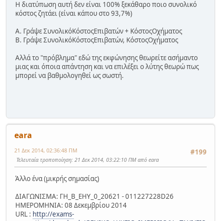
Η διατύπωση αυτή δεν είναι 100% ξεκάθαρο ποιο συνολικό
κόστος ζητάει (είναι κάπου στο 93,7%)
Α. Γράψε ΣυνολικόΚόστοςΕπιβατών + ΚόστοςΟχήματος
Β. Γράψε ΣυνολικόΚόστοςΕπιβατών, ΚόστοςΟχήματος
Αλλά το "πρόβλημα" εδώ της εκφώνησης θεωρείτε ασήμαντο
μιας και όποια απάντηση και να επιλέξει ο λύτης θεωρώ πως
μπορεί να βαθμολογηθεί ως σωστή.
eara
21 Δεκ 2014, 02:36:48 ΠΜ
#199
Τελευταία τροποποίηση
: 21 Δεκ 2014, 03:22:10 ΠΜ από eara
Άλλο ένα (μικρής σημασίας)
ΔΙΑΓΩΝΙΣΜΑ: ΓΗ_Β_ΕΗΥ_0_20621 - 011227228D26
ΗΜΕΡΟΜΗΝΙΑ: 08 Δεκεμβρίου 2014
URL :
http://exams-