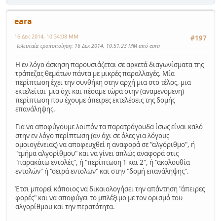
eara
16 Δεκ 2014, 10:34:08 ΜΜ
#197
Τελευταία τροποποίηση
: 16 Δεκ 2014, 10:51:23 ΜΜ από eara
Η εν λόγο άσκηση παρουσιάζεται σε αρκετά διαγωνίσματα της
τράπεζας θεμάτων πάντα με μικρές παραλλαγές. Μία
περίπτωση έχει την συνθήκη στην αρχή μια στο τέλος, μια
εκτελείται μια όχι και πέσαμε τώρα στην (αναμενόμενη)
περίπτωση που έχουμε άπειρες εκτελέσεις της δομής
επανάληψης.
Για να αποφύγουμε λοιπόν τα παρατράγουδα ίσως είναι καλό
στην εν λόγο περίπτωση (αν όχι σε όλες για λόγους
ομοιογένειας) να αποφευχθεί η αναφορά σε "αλγόριθμο", ή
"τμήμα αλγορίθμου" και να γίνει απλώς αναφορά στις
"παρακάτω εντολές", ή "περίπτωση 1 και 2", ή "ακολουθία
εντολών" ή "σειρά εντολών" και στην "δομή επανάληψης".
Έτσι μπορεί κάποιος να δικαιολογήσει την απάντηση "άπειρες
φορές" και να αποφύγει το μπλέξιμο με τον ορισμό του
αλγορίθμου και την περατότητα.