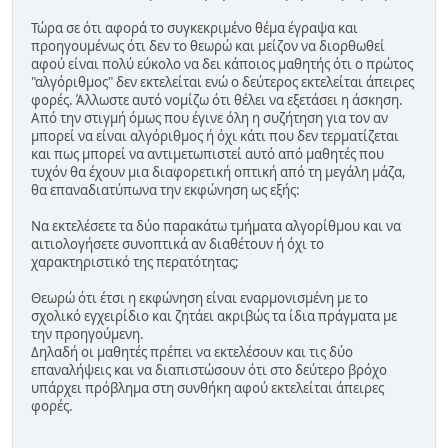
Τώρα σε ότι αφορά το συγκεκριμένο θέμα έγραψα και
προηγουμένως ότι δεν το θεωρώ και μείζον να διορθωθεί
αφού είναι πολύ εύκολο να δει κάποιος μαθητής ότι ο πρώτος
"αλγόριθμος" δεν εκτελείται ενώ ο δεύτερος εκτελείται άπειρες
φορές. Άλλωστε αυτό νομίζω ότι θέλει να εξετάσει η άσκηση.
Από την στιγμή όμως που έγινε όλη η συζήτηση για τον αν
μπορεί να είναι αλγόριθμος ή όχι κάτι που δεν τερματίζεται
και πως μπορεί να αντιμετωπιστεί αυτό από μαθητές που
τυχόν θα έχουν μια διαφορετική οπτική από τη μεγάλη μάζα,
θα επαναδιατύπωνα την εκφώνηση ως εξής:
Να εκτελέσετε τα δύο παρακάτω τμήματα αλγορίθμου και να
αιτιολογήσετε συνοπτικά αν διαθέτουν ή όχι το
χαρακτηριστικό της περατότητας;
Θεωρώ ότι έτσι η εκφώνηση είναι εναρμονισμένη με το
σχολικό εγχειρίδιο και ζητάει ακριβώς τα ίδια πράγματα με
την προηγούμενη.
Δηλαδή οι μαθητές πρέπει να εκτελέσουν και τις δύο
επαναλήψεις και να διαπιστώσουν ότι στο δεύτερο βρόχο
υπάρχει πρόβλημα στη συνθήκη αφού εκτελείται άπειρες
φορές.