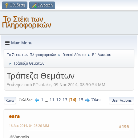
Σύνδεση
Εγγραφή
Το Στέκι των
Πληροφορικών
Main Menu
Το Στέκι των Πληροφορικών
Γενικό Λύκειο
Β΄ Λυκείου
►
►
Τράπεζα Θεμάτων
►
Τράπεζα Θεμάτων
Ξεκίνησε από P.Tsiotakis, 09 Νοε 2014, 08:50:54 ΜΜ
1
...
11
12
13
15
Όλοι
Σελίδες
14
Κάτω
User Actions
eara
16 Δεκ 2014, 04:25:26 ΜΜ
#195
@Vangelis