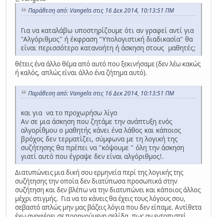
Παράθεση από: Vangelis στις 16 Δεκ 2014, 10:13:51 ΠΜ
Για να καταλάβω υποστηρίζουμε ότι αν γραφεί αντί για
"Αλγόριθμος" ή έκφραση "Υπολογιστική διαδικασία" θα
είναι περισσότερο κατανοήτη ή άσκηση στους μαθητές;
θέτεις ένα άλλο θέμα από αυτό που ξεκινήσαμε (δεν λέω κακώς
ή καλός, απλώς είναι άλλο ένα ζήτημα αυτό).
Παράθεση από: Vangelis στις 16 Δεκ 2014, 10:13:51 ΠΜ
και για να το προχωρήσω λίγο
Αν σε μια άσκηση που ζητάμε την ανάπτυξη ενός
αλγορίθμου ο μαθητής κάνει ένα λάθος και κάποιος
βρόχος δεν τερματίζει, σύμφωνα με τη λογική της
συζήτησης θα πρέπει να "κόψουμε " όλη την άσκηση
γιατί αυτό που έγραψε δεν είναι αλγόριθμος!.
Διατυπώνεις μια δική σου ερμηνεία περί της λογικής της
συζήτησης την οποία δεν διατύπωσα προσωπικά στην
συζήτηση και δεν βλέπω να την διατυπώνει και κάποιος άλλος
μέχρι στιγμής. Για να το κάνεις θα έχεις τους λόγους σου,
σεβαστό απλώς μην μας βάζεις λόγια που δεν είπαμε. Αντίθετα
έχω αναφέρει σε προηγούμενη σελίδα, πως αν εντοπιστεί