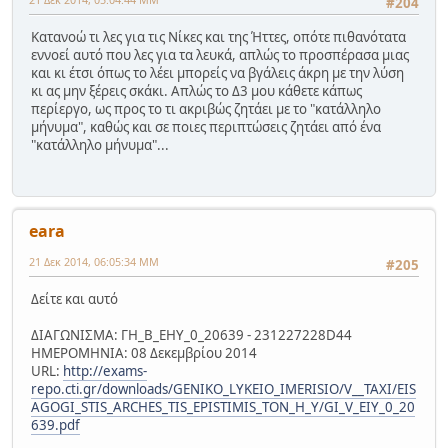
#204
Κατανοώ τι λες για τις Νίκες και της Ήττες, οπότε πιθανότατα
εννοεί αυτό που λες για τα λευκά, απλώς το προσπέρασα μιας
και κι έτσι όπως το λέει μπορείς να βγάλεις άκρη με την λύση
κι ας μην ξέρεις σκάκι. Απλώς το Δ3 μου κάθετε κάπως
περίεργο, ως προς το τι ακριβώς ζητάει με το "κατάλληλο
μήνυμα", καθώς και σε ποιες περιπτώσεις ζητάει από ένα
"κατάλληλο μήνυμα"...
eara
21 Δεκ 2014, 06:05:34 ΜΜ
#205
Δείτε και αυτό
ΔΙΑΓΩΝΙΣΜΑ: ΓΗ_Β_ΕΗΥ_0_20639 - 231227228D44
ΗΜΕΡΟΜΗΝΙΑ: 08 Δεκεμβρίου 2014
URL:
http://exams-
repo.cti.gr/downloads/GENIKO_LYKEIO_IMERISIO/V__TAXI/EIS
AGOGI_STIS_ARCHES_TIS_EPISTIMIS_TON_H_Y/GI_V_EIY_0_20
639.pdf