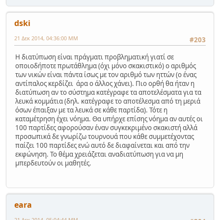
dski
21 Δεκ 2014, 04:36:00 ΜΜ
#203
Η διατύπωση είναι πράγματι προβληματική γιατί σε
οποιοδήποτε πρωτάθλημα (όχι μόνο σκακιστικό) ο αριθμός
των νικών είναι πάντα ίσως με τον αριθμό των ηττών (ο ένας
αντίπαλος κερδίζει άρα ο άλλος χάνει). Πιο ορθή θα ήταν η
διατύπωση αν το σύστημα κατέγραφε τα αποτελέσματα για τα
λευκά κομμάτια (δηλ. κατέγραφε το αποτέλεσμα από τη μεριά
όσων έπαιξαν με τα λευκά σε κάθε παρτίδα). Τότε η
καταμέτρηση έχει νόημα. Θα υπήρχε επίσης νόημα αν αυτές οι
100 παρτίδες αφορούσαν έναν συγκεκριμένο σκακιστή αλλά
προσωπικά δε γνωρίζω τουρνουά που κάθε συμμετέχοντας
παίζει 100 παρτίδες ενώ αυτό δε διαφαίνεται και από την
εκφώνηση. Το θέμα χρειάζεται αναδιατύπωση για να μη
μπερδευτούν οι μαθητές.
eara
21 Δεκ 2014, 05:04:44 ΜΜ