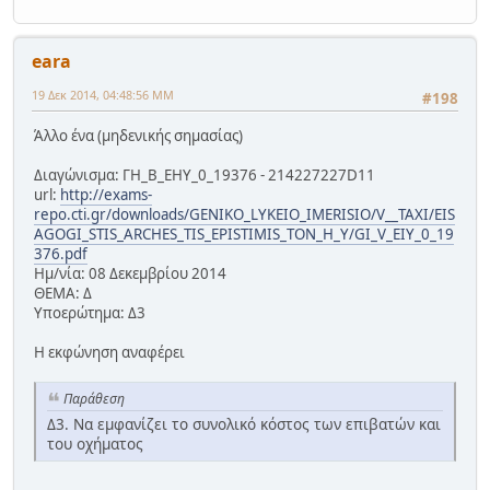
eara
19 Δεκ 2014, 04:48:56 ΜΜ
#198
Άλλο ένα (μηδενικής σημασίας)
Διαγώνισμα: ΓΗ_Β_ΕΗΥ_0_19376 - 214227227D11
url:
http://exams-
repo.cti.gr/downloads/GENIKO_LYKEIO_IMERISIO/V__TAXI/EIS
AGOGI_STIS_ARCHES_TIS_EPISTIMIS_TON_H_Y/GI_V_EIY_0_19
376.pdf
Ημ/νία: 08 Δεκεμβρίου 2014
ΘΕΜΑ: Δ
Υποερώτημα: Δ3
Η εκφώνηση αναφέρει
Παράθεση
Δ3. Να εμφανίζει το συνολικό κόστος των επιβατών και
του οχήματος