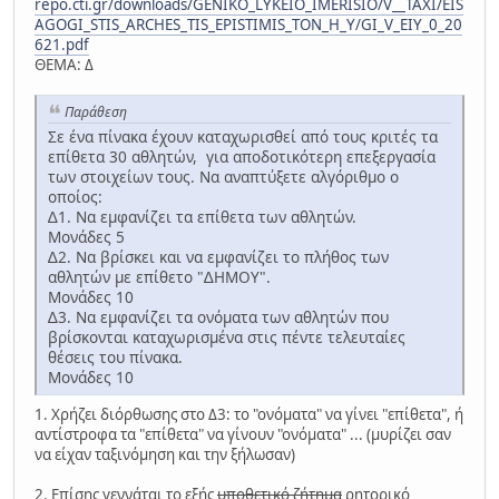
repo.cti.gr/downloads/GENIKO_LYKEIO_IMERISIO/V__TAXI/EIS
AGOGI_STIS_ARCHES_TIS_EPISTIMIS_TON_H_Y/GI_V_EIY_0_20
621.pdf
ΘΕΜΑ: Δ
Παράθεση
Σε ένα πίνακα έχουν καταχωρισθεί από τους κριτές τα
επίθετα 30 αθλητών, για αποδοτικότερη επεξεργασία
των στοιχείων τους. Να αναπτύξετε αλγόριθμο ο
οποίος:
∆1. Να εμφανίζει τα επίθετα των αθλητών.
Μονάδες 5
∆2. Να βρίσκει και να εμφανίζει το πλήθος των
αθλητών με επίθετο "∆ΗΜΟΥ".
Μονάδες 10
∆3. Να εμφανίζει τα ονόματα των αθλητών που
βρίσκονται καταχωρισμένα στις πέντε τελευταίες
θέσεις του πίνακα.
Μονάδες 10
1. Χρήζει διόρθωσης στο Δ3: το "ονόματα" να γίνει "επίθετα", ή
αντίστροφα τα "επίθετα" να γίνουν "ονόματα" ... (μυρίζει σαν
να είχαν ταξινόμηση και την ξήλωσαν)
2. Επίσης γεννάται το εξής
υποθετικό ζήτημα
ρητορικό