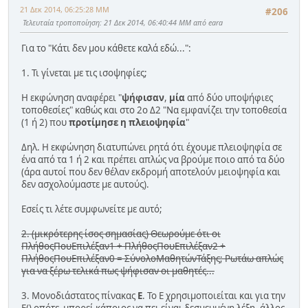
21 Δεκ 2014, 06:25:28 ΜΜ
#206
Τελευταία τροποποίηση
: 21 Δεκ 2014, 06:40:44 ΜΜ από eara
Για το "Κάτι δεν μου κάθετε καλά εδώ...":
1. Τι γίνεται με τις ισοψηφίες;
Η εκφώνηση αναφέρει "
ψήφισαν
,
μία
από δύο υποψήφιες
τοποθεσίες" καθώς και στο 2ο Δ2 "Να εμφανίζει την τοποθεσία
(1 ή 2) που
προτίμησε η πλειοψηφία
"
Δηλ. Η εκφώνηση διατυπώνει ρητά ότι έχουμε πλειοψηφία σε
ένα από τα 1 ή 2 και πρέπει απλώς να βρούμε ποιο από τα δύο
(άρα αυτοί που δεν θέλαν εκδρομή αποτελούν μειοψηφία και
δεν ασχολούμαστε με αυτούς).
Εσείς τι λέτε συμφωνείτε με αυτό;
2. (μικρότερης ίσος σημασίας) Θεωρούμε ότι οι
ΠλήθοςΠουΕπιλέξαν1 + ΠλήθοςΠουΕπιλέξαν2 +
ΠλήθοςΠουΕπιλέξαν0 = ΣύνολοΜαθητώνΤάξης; Ρωτάω απλώς
για να ξέρω τελικά πως ψήφισαν οι μαθητές...
3. Μονοδιάστατος πίνακας
Ε
. Το Ε χρησιμοποιείται και για την