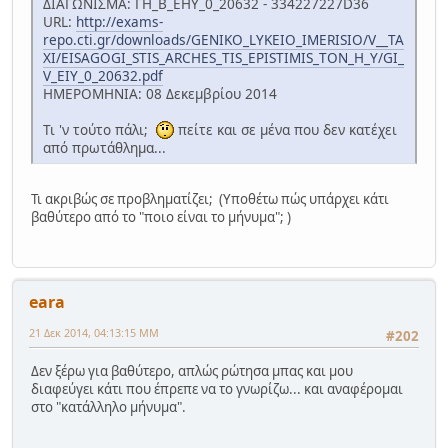
ΔΙΑΓΩΝΙΣΜΑ: ΓΗ_Β_ΕΗΥ_0_20632 - 334227227D36
URL:
http://exams-
repo.cti.gr/downloads/GENIKO_LYKEIO_IMERISIO/V__TA
XI/EISAGOGI_STIS_ARCHES_TIS_EPISTIMIS_TON_H_Y/GI_
V_EIY_0_20632.pdf
ΗΜΕΡΟΜΗΝΙΑ: 08 Δεκεμβρίου 2014
Τι 'ν τούτο πάλι;
πείτε και σε μένα που δεν κατέχει
από πρωτάθλημα...
Τι ακριβώς σε προβληματίζει; (Υποθέτω πώς υπάρχει κάτι
βαθύτερο από το "ποιο είναι το μήνυμα"; )
eara
21 Δεκ 2014, 04:13:15 ΜΜ
#202
Δεν ξέρω για βαθύτερο, απλώς ρώτησα μπας και μου
διαφεύγει κάτι που έπρεπε να το γνωρίζω... και αναφέρομαι
στο "κατάλληλο μήνυμα".