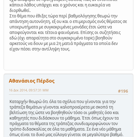
κάποιο λάθος υπάρχει και ο χρόνος και η ευκαιρία να
διορθωθεί.
Στο θέμα που έθιξες τώρα περί βαθμολόγησης θεωρώ την
απάντηση αυτονόητη, εξ ου και ο επιμερισμός ενός θέματος σε
υποερωτήματα με συγκεκριμένες μονάδες έτσι ώστε να
αποφεύγονται και τέτοια φαινόμενα. Επίσης οι συζητήσεις
εδώ (όχι απαραίτητα στο συγκεκριμένο topic) βοηθούν
αρκετούς να δουν με μια 2η ματιά πράγματα τα οποία δεν
είχαν πέσει στην αντίληψη τους.
Αθανάσιος Πέρδος
16 Δεκ 2014, 09:57:31 ΜΜ
#196
Καταρχήν θεωρώ ότι όλα τα σχόλια που γίνονται για την
τράπεζα θεμάτων γίνονται καλοπροαίρετα με σκοπό τη
βελτίωση της ώστε να βοηθηθούν τόσο οι μαθητές όσο και
καθηγητές που διδάσκουν το μάθημα. Έτσι όπως έχουν τα
πράγματα τα θέματα της τράπεζας συνδιαμορφώνουν τον
τρόπο διδασκαλίας σε όλα τα μαθήματα. Σε ένα νέο μάθημα
όπως είναι το δικό μας εύλογα γίνεται σε μεγαλύτερο βαθμό.