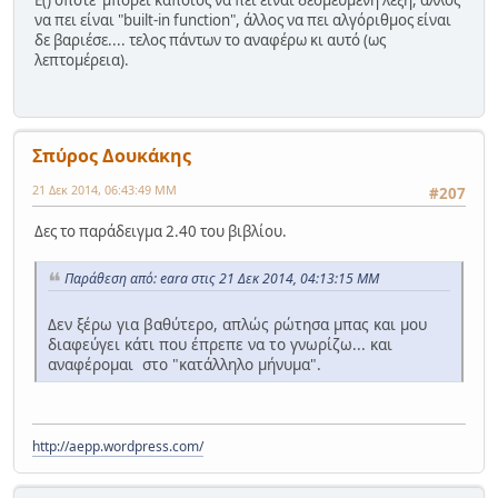
Ε() οπότε μπορεί κάποιος να πει είναι δεσμευμένη λέξη, άλλος
να πει είναι "built-in function", άλλος να πει αλγόριθμος είναι
δε βαριέσε.... τελος πάντων το αναφέρω κι αυτό (ως
λεπτομέρεια).
Σπύρος Δουκάκης
21 Δεκ 2014, 06:43:49 ΜΜ
#207
Δες το παράδειγμα 2.40 του βιβλίου.
Παράθεση από: eara στις 21 Δεκ 2014, 04:13:15 ΜΜ
Δεν ξέρω για βαθύτερο, απλώς ρώτησα μπας και μου
διαφεύγει κάτι που έπρεπε να το γνωρίζω... και
αναφέρομαι στο "κατάλληλο μήνυμα".
http://aepp.wordpress.com/