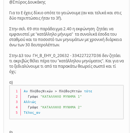
@Σπύρος Δουκάκης
Για το Ε έχεις δίκιο οπότε το γειώνουμε (αν και τελικά και στις
δύο περιπτώσεις ήταν το 3f).
Στην σελ. 69 στο παράδειγμα 2.40 η εκφώνηση ζητάει να
εμφανιστεί με "κατάλληλο μήνυμα" τα συνολικά έσοδα του
σταθμού και το ποσοστό των μηνυμάτων με χρονική διάρκεια
άνω των 30 δευτερολέπτων.
Στην Δ3 του ΓΗ_Β_ΕΗΥ_0_20632 - 334227227D36 δεν ζητάει
τι ακριβώς θέλει πέρα του "κατάλληλου μηνύματος". Και για να
το ξεδιαλύνουμε τι από τα παρακάτω θεωρείς σωστό και τί
όχι;
α)
Αν
 ΠλήθοςΝικών > ΠλήθοςΗττών 
τότε
  Γράψε 
"ΚΑΤΑΛΛΗΛΟ ΜΥΝΗΜΑ 1"
Αλλιώς
  Γράψε 
"ΚΑΤΑΛΛΗΛΟ ΜΥΝΗΜΑ 2"
Τέλος_αν
β)